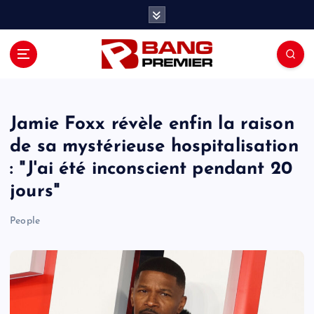
S
k
i
p
t
o
c
o
Jamie Foxx révèle enfin la raison
n
de sa mystérieuse hospitalisation
t
: "J'ai été inconscient pendant 20
e
n
jours"
t
People