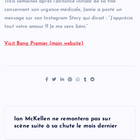
Trois semaines après l’annonce initiale de sa fille
concernant son urgence médicale, Jamie a posté un
message sur son Instagram Story qui disait : “J’apprécie
tout votre amour !!! Je me sens béni.”
Visit Bang Premier (main website)
P
Ian McKellen ne remontera pas sur
o
scène suite à sa chute le mois dernier