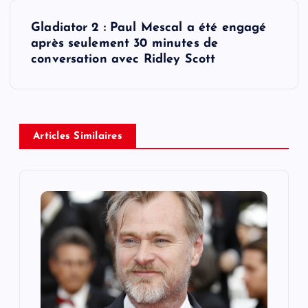
s
Gladiator 2 : Paul Mescal a été engagé
t
après seulement 30 minutes de
conversation avec Ridley Scott
n
a
v
Articles Similaires
i
g
a
t