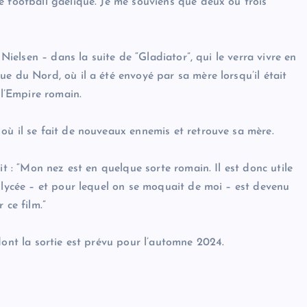
e football gaélique. Je me souviens que deux ou trois
 Nielsen – dans la suite de “Gladiator”, qui le verra vivre en
e du Nord, où il a été envoyé par sa mère lorsqu’il était
 l’Empire romain.
où il se fait de nouveaux ennemis et retrouve sa mère.
it : “Mon nez est en quelque sorte romain. Il est donc utile
 lycée – et pour lequel on se moquait de moi – est devenu
 ce film.”
dont la sortie est prévu pour l’automne 2024.