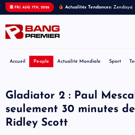
S
Actualités Tendances:
Z
e
n
d
a
y
a
FRI. AUG 7TH, 2026
k
i
p
t
o
c
o
Accueil
People
Actualité Mondiale
Sport
Te
n
t
e
Gladiator 2 : Paul Mesca
n
t
seulement 30 minutes de
Ridley Scott