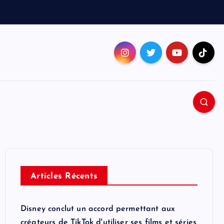
Articles Récents
Disney conclut un accord permettant aux
créateurs de TikTok d'utiliser ses films et séries