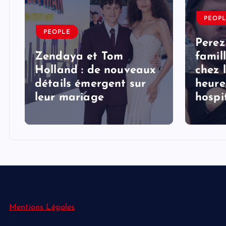
PEOP
PEOPLE
Perez
Zendaya et Tom
famil
Holland : de nouveaux
chez 
détails émergent sur
heure
s
leur mariage
hospi
Mentions Légales