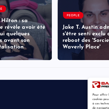
LE
PEOPLE
 Hilton : sa
le révèle avoir été
Jake T. Austin ad
lui quelques
s'être senti exclu
s avant son
reboot des 'Sorcie
talisation
Waverly Place'
Pour offrir 
cookies pou
à ces techn
de navigatio