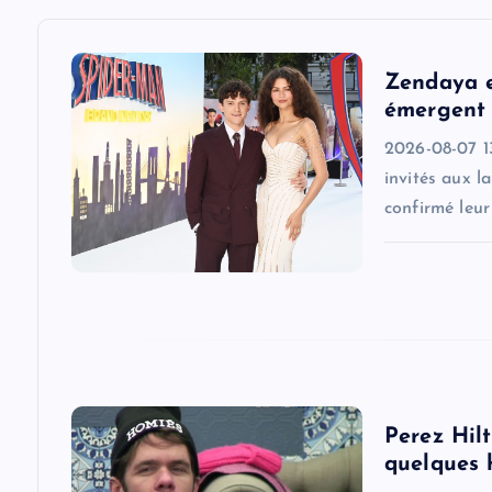
v
Zendaya e
i
émergent 
2026-08-07 1
g
invités aux l
confirmé leu
a
t
i
o
Perez Hilt
quelques 
n