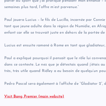
parler du sport que j’ai pratiqué pendant mon enfance – l
semaines plus tard, l’offre m’est parvenue.”
Paul jouera Lucius – le fils de Lucilla, incarnée par Connie
tant que jeune adulte dans la région de Numidie, en Afriqu
enfant car elle se trouvait juste en dehors de la portée de
Lucius est ensuite ramené à Rome en tant que gladiateur, 
Paul a expliqué pourquoi il pensait que le rôle lui convena
dans ce contexte. Le nez que je détestais quand j’étais au
très, très utile quand Ridley a eu besoin de quelqu’un pour
Pedro Pascal sera également à l’affiche de “Gladiator 2”, 
Visit Bang Premier (main website)