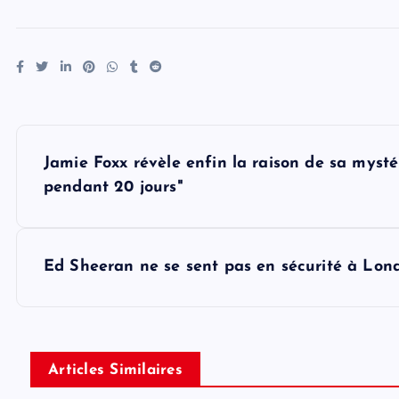
P
Jamie Foxx révèle enfin la raison de sa mystéri
o
pendant 20 jours"
s
Ed Sheeran ne se sent pas en sécurité à Londr
t
n
Articles Similaires
a