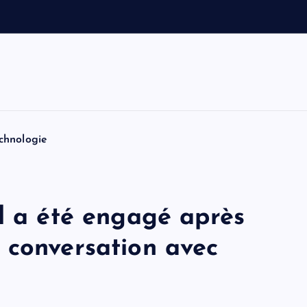
e
t
T
o
m
chnologie
l a été engagé après
 conversation avec