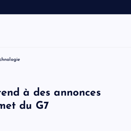
e
t
T
o
m
chnologie
tend à des annonces
met du G7