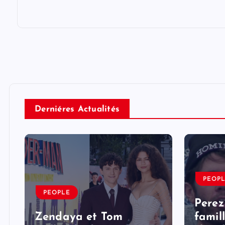
Derniéres Actualités
PEOP
PEOPLE
Perez
Zendaya et Tom
famil