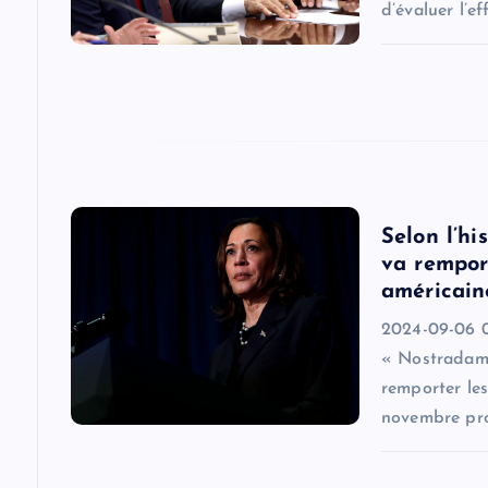
d’évaluer l’ef
a
t
i
o
Selon l’h
va remport
n
américain
2024-09-06 0
« Nostradamu
remporter les
novembre pro