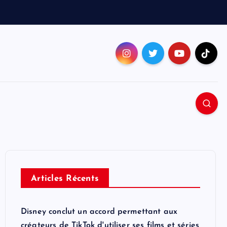
Articles Récents
Disney conclut un accord permettant aux
créateurs de TikTok d'utiliser ses films et séries