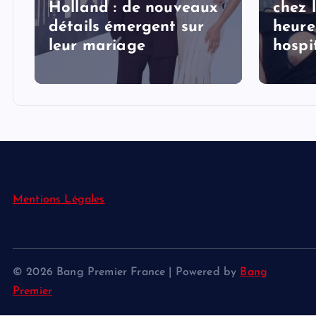
Holland : de nouveaux
chez 
détails émergent sur
heure
s
leur mariage
hospi
Mentions Légales
© 2026 Bang Premier France | Powered by
Bang
Premier