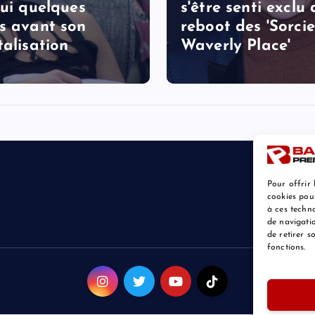
lui quelques
s'être senti exclu
s avant son
reboot des 'Sorcie
talisation
Waverly Place'
Pour offrir 
cookies pou
à ces techn
de navigatio
de retirer 
fonctions.