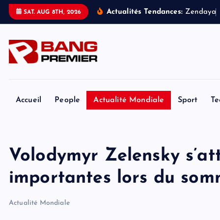
S
Actualités Tendances:
Z
e
n
d
a
y
a
SAT. AUG 8TH, 2026
k
i
p
t
o
c
o
Accueil
People
Actualité Mondiale
Sport
Te
n
t
e
Volodymyr Zelensky s’at
n
t
importantes lors du som
Actualité Mondiale