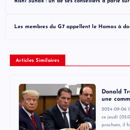
Rishi Sunak : un de ses conseillers a parié su
o
s
Les membres du G7 appellent le Hamas à donn
t
n
Articles Similaires
a
v
Donald Tr
une commi
i
2024-09-06 0
ce jeudi (05.
g
prochain, il 