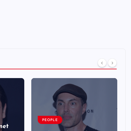
PEOPLE
met