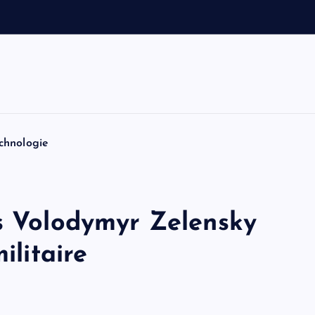
o
i
t
i
n
chnologie
rs Volodymyr Zelensky
ilitaire