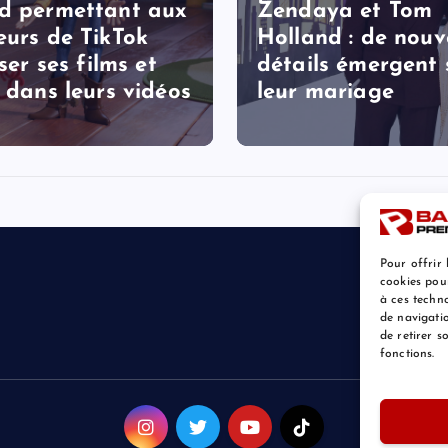
d permettant aux
Zendaya et Tom
eurs de TikTok
Holland : de nou
iser ses films et
détails émergent 
s dans leurs vidéos
leur mariage
Pour offrir 
cookies pou
à ces techn
de navigatio
de retirer 
fonctions.