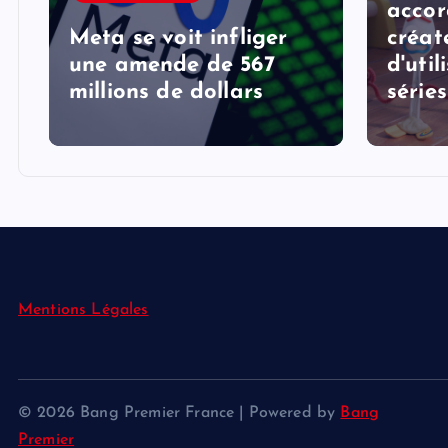
accor
Meta se voit infliger
créat
une amende de 567
d'util
millions de dollars
série
Mentions Légales
© 2026 Bang Premier France | Powered by
Bang
Premier