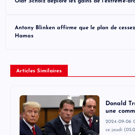
Olaf Scholz déplore les gains de l'extrême-d
o
s
Antony Blinken affirme que le plan de cessez-
Hamas
t
n
Articles Similaires
a
v
Donald Tr
i
une commi
2024-09-06 0
g
ce jeudi (05.