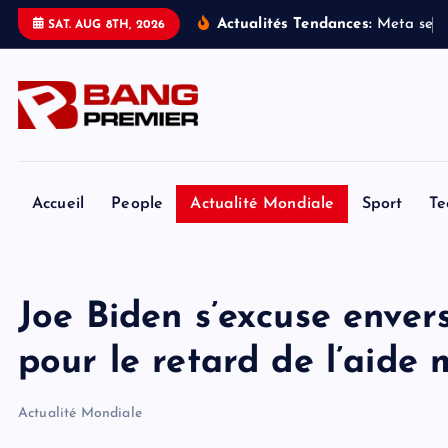
S
Actualités Tendances:
M
e
t
a
s
e
v
SAT. AUG 8TH, 2026
k
i
p
t
o
c
o
Accueil
People
Actualité Mondiale
Sport
Te
n
t
e
Joe Biden s’excuse enve
n
t
pour le retard de l’aide m
Actualité Mondiale