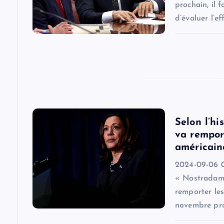
prochain, il 
a
d’évaluer l’ef
t
i
o
Selon l’h
n
va remport
américain
2024-09-06 0
« Nostradamu
remporter les
novembre pro