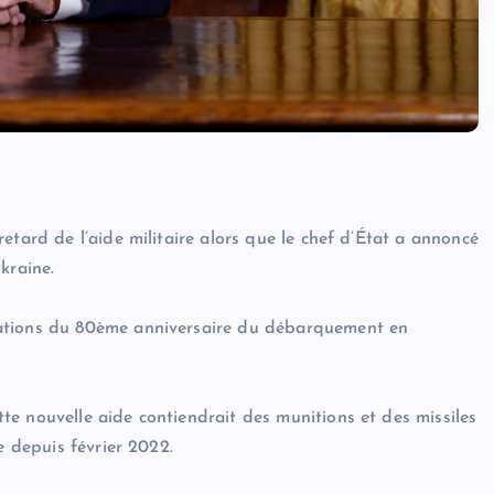
etard de l’aide militaire alors que le chef d’État a annoncé
kraine.
rations du 80ème anniversaire du débarquement en
e nouvelle aide contiendrait des munitions et des missiles
e depuis février 2022.