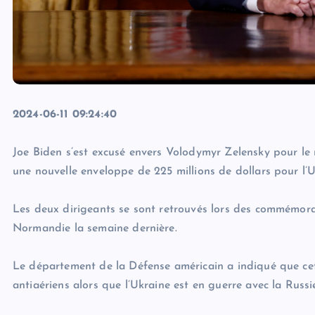
2024-06-11 09:24:40
Joe Biden s’est excusé envers Volodymyr Zelensky pour le r
une nouvelle enveloppe de 225 millions de dollars pour l’U
Les deux dirigeants se sont retrouvés lors des commémo
Normandie la semaine dernière.
Le département de la Défense américain a indiqué que cett
antiaériens alors que l’Ukraine est en guerre avec la Russi