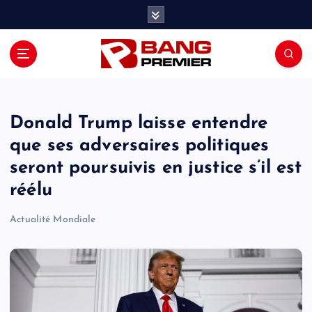
S
k
i
p
t
o
c
o
Donald Trump laisse entendre
n
que ses adversaires politiques
t
seront poursuivis en justice s’il est
e
n
réélu
t
Actualité Mondiale