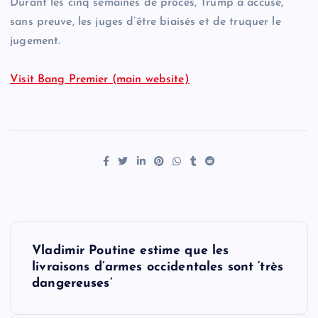
Durant les cinq semaines de procès, Trump a accusé,
sans preuve, les juges d’être biaisés et de truquer le
jugement.
Visit Bang Premier (main website)
P
Vladimir Poutine estime que les
o
livraisons d’armes occidentales sont ‘très
dangereuses’
s