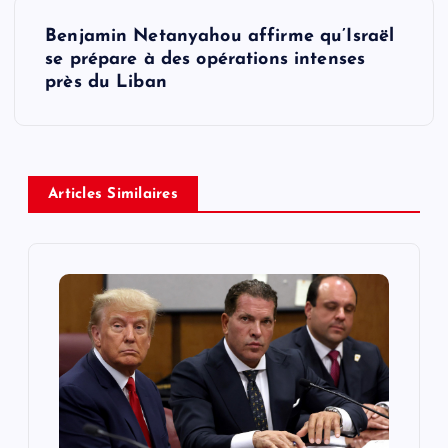
t
Benjamin Netanyahou affirme qu’Israël
se prépare à des opérations intenses
n
près du Liban
a
v
Articles Similaires
i
g
a
t
i