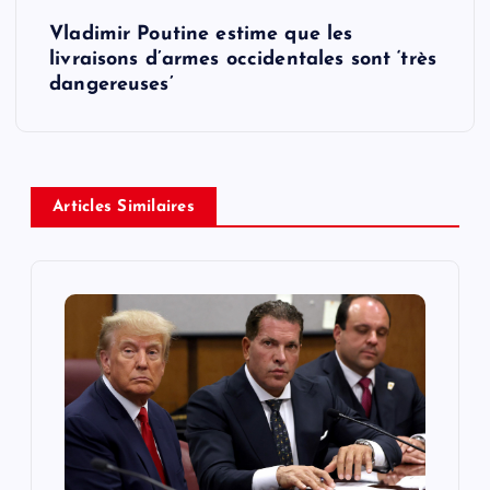
t
Vladimir Poutine estime que les
livraisons d’armes occidentales sont ‘très
n
dangereuses’
a
v
Articles Similaires
i
g
a
t
i