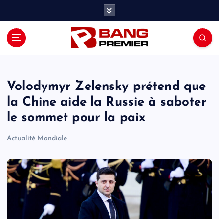
S
k
i
p
t
o
c
o
Volodymyr Zelensky prétend que
n
la Chine aide la Russie à saboter
t
le sommet pour la paix
e
n
Actualité Mondiale
t