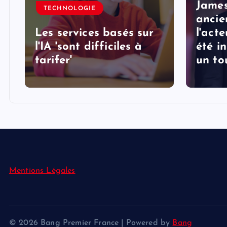
e
James
TECHNOLOGIE
ancie
Les services basés sur
l'acte
l'IA 'sont difficiles à
été i
tarifer'
un to
Mentions Légales
© 2026 Bang Premier France | Powered by
Bang