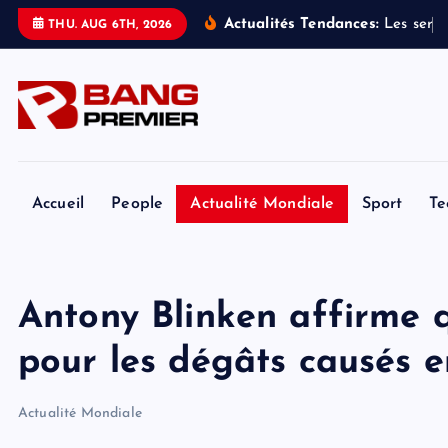
S
Actualités Tendances:
L
e
s
s
e
r
v
i
THU. AUG 6TH, 2026
k
i
p
t
o
c
o
Accueil
People
Actualité Mondiale
Sport
Te
n
t
e
Antony Blinken affirme q
n
t
pour les dégâts causés 
Actualité Mondiale