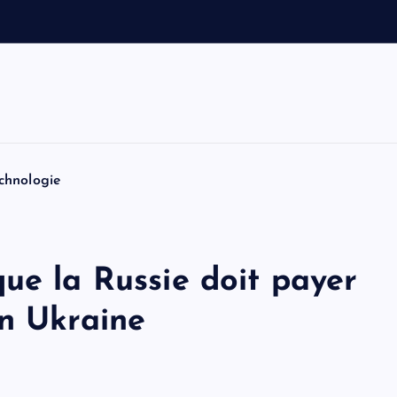
c
e
s
b
a
chnologie
ue la Russie doit payer
en Ukraine