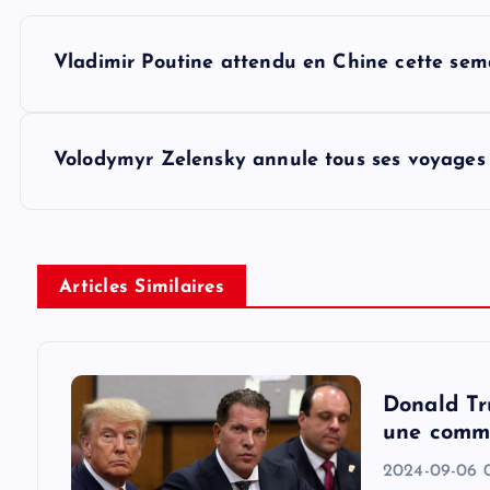
P
Vladimir Poutine attendu en Chine cette sem
o
s
Volodymyr Zelensky annule tous ses voyages à
t
n
Articles Similaires
a
v
Donald Tr
une commi
i
2024-09-06 0