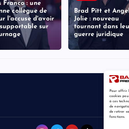
 Franco : une
nne collègue de
Brad Pitt et Ange
ur l'accuse d'avoir
Jolie : nouveau
nsupportable sur
tournant dans leu
urnage
guerre juridique
Pour offrir 
cookies pou
à ces techn
de navigatio
de retirer 
fonctions.