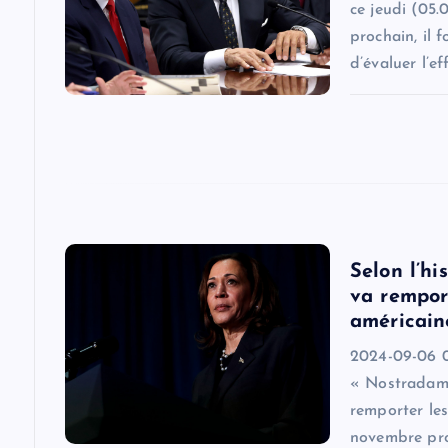
ce jeudi (05.
g
prochain, il 
d’évaluer l’ef
a
t
i
o
Selon l’h
va remport
n
américain
2024-09-06 0
« Nostradamu
remporter les
novembre pro