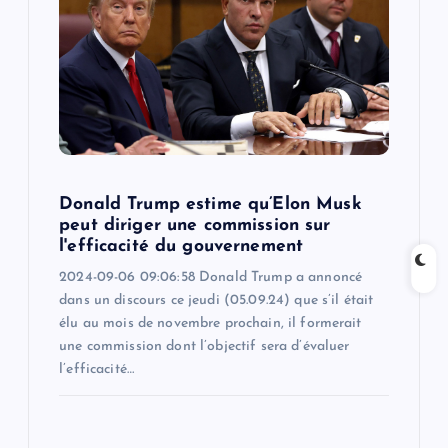
a
t
i
o
Donald Trump estime qu’Elon Musk
n
peut diriger une commission sur
l'efficacité du gouvernement
2024-09-06 09:06:58 Donald Trump a annoncé
dans un discours ce jeudi (05.09.24) que s’il était
élu au mois de novembre prochain, il formerait
une commission dont l’objectif sera d’évaluer
l’efficacité…