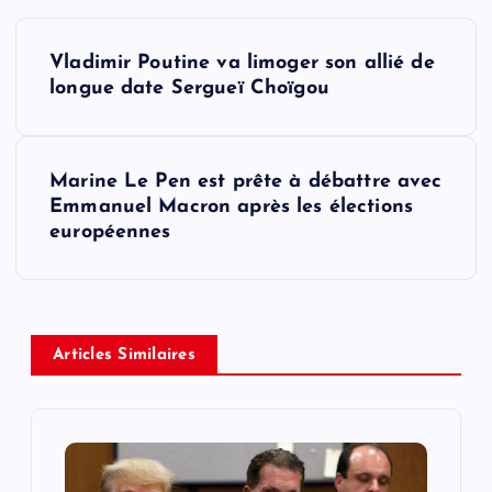
P
Vladimir Poutine va limoger son allié de
o
longue date Sergueï Choïgou
s
Marine Le Pen est prête à débattre avec
t
Emmanuel Macron après les élections
européennes
n
a
v
Articles Similaires
i
g