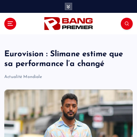
S
k
i
p
t
o
c
o
Eurovision : Slimane estime que
n
sa performance l’a changé
t
e
Actualité Mondiale
n
t