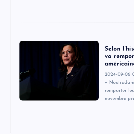
t
i
o
Selon l’h
va remport
n
américain
2024-09-06 0
« Nostradamu
remporter les
novembre pro