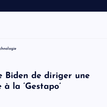
v
o
i
t
i
n
chnologie
 Biden de diriger une
 à la ‘Gestapo’