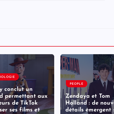
NOLOGIE
PEOPLE
y conclut un
d permettant aux
Zendaya et Tom
eurs de TikTok
Holland : de nou
iser ses films et
détails émergent 