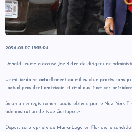
2024-05-07 15:35:04
Donald Trump a accusé Joe Biden de diriger une administ
Le milliardaire, actuellement au milieu d’un procès sans pr
l’actuel président américain et rival aux élections présiden
Selon un enregistrement audio obtenu par le New York Tim
administration de type Gestapo. »
Depuis sa propriété de Mar-a-Lago en Floride, le candida