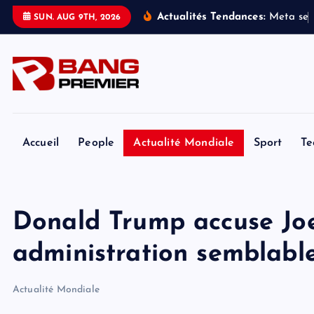
S
Actualités Tendances:
M
e
t
a
s
e
SUN. AUG 9TH, 2026
k
i
p
t
o
c
o
Accueil
People
Actualité Mondiale
Sport
Te
n
t
e
Donald Trump accuse Joe
n
t
administration semblable
Actualité Mondiale