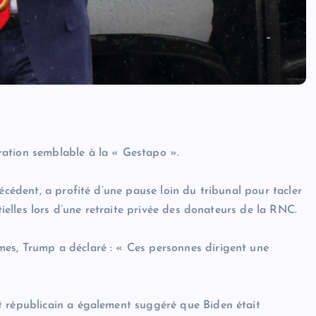
ration semblable à la « Gestapo ».
écédent, a profité d’une pause loin du tribunal pour tacler
tielles lors d’une retraite privée des donateurs de la RNC.
es, Trump a déclaré : « Ces personnes dirigent une
t républicain a également suggéré que Biden était