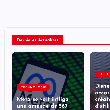
Derniéres Actualités
TECH
Disne
TECHNOLOGIE
accor
Meta se voit infliger
créat
une amende de 567
d'util