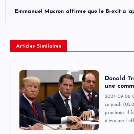
s
Emmanuel Macron affirme que le Brexit a ‘a
t
n
Articles Similaires
a
v
Donald Tr
une commi
i
2024-09-06 0
ce jeudi (05.
g
prochain, il 
d’évaluer l’ef
a