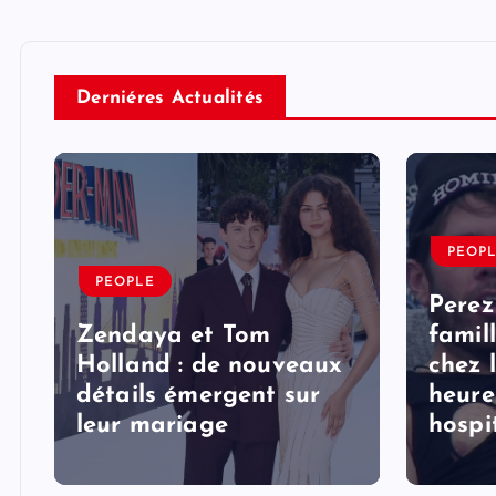
Derniéres Actualités
PEOP
PEOPLE
Perez
Zendaya et Tom
famil
Holland : de nouveaux
chez 
détails émergent sur
heure
s
leur mariage
hospi