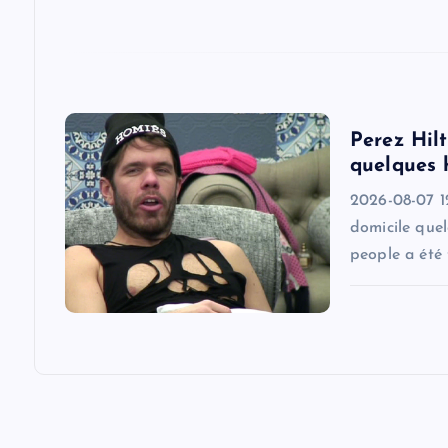
t
i
Perez Hilt
o
quelques 
2026-08-07 1
n
domicile quel
people a été 