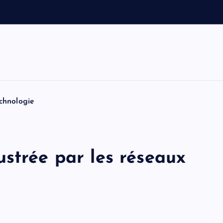
e
t
T
o
m
chnologie
strée par les réseaux