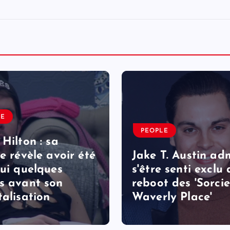
LE
PEOPLE
 Hilton : sa
le révèle avoir été
Jake T. Austin ad
lui quelques
s'être senti exclu
s avant son
reboot des 'Sorcie
talisation
Waverly Place'