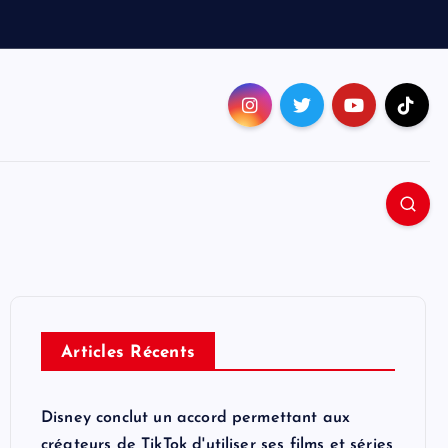
Articles Récents
Disney conclut un accord permettant aux
créateurs de TikTok d'utiliser ses films et séries