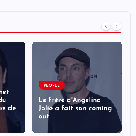
PEOPLE
met
 du
Le frère d'Angelina
rs de
Jolie a fait son coming
out