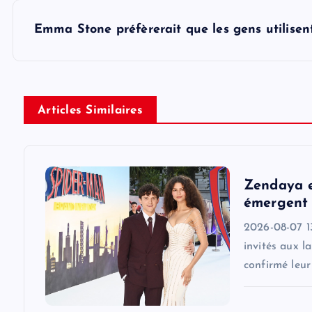
s
Emma Stone préfèrerait que les gens utilisen
t
n
Articles Similaires
a
v
Zendaya e
émergent 
i
2026-08-07 1
invités aux l
g
confirmé leu
a