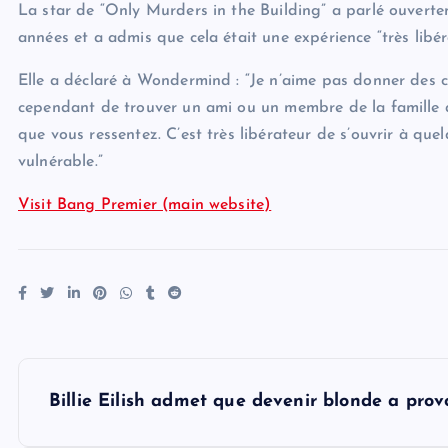
La star de “Only Murders in the Building” a parlé ouvert
années et a admis que cela était une expérience “très libéra
Elle a déclaré à Wondermind : “Je n’aime pas donner des co
cependant de trouver un ami ou un membre de la famille av
que vous ressentez. C’est très libérateur de s’ouvrir à quelq
vulnérable.”
Visit Bang Premier (main website)
P
Billie Eilish admet que devenir blonde a prov
o