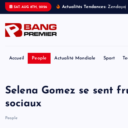
S
Actualités Tendances:
Z
e
n
d
a
y
a
SAT. AUG 8TH, 2026
k
i
p
t
o
c
o
Accueil
People
Actualité Mondiale
Sport
Te
n
t
e
Selena Gomez se sent fru
n
t
sociaux
People