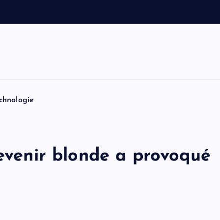
c
e
s
b
chnologie
devenir blonde a provoqué