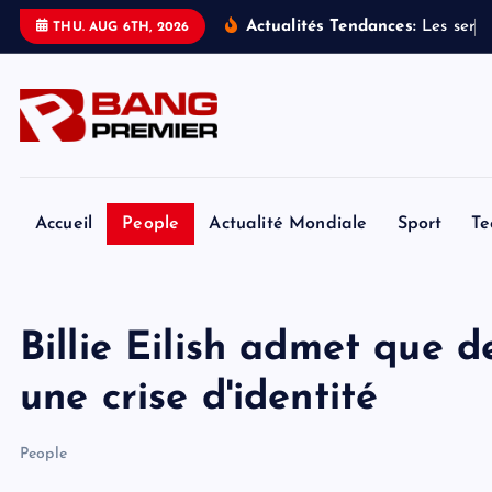
S
Actualités Tendances:
L
e
s
s
e
r
v
i
THU. AUG 6TH, 2026
k
i
p
t
o
c
o
Accueil
People
Actualité Mondiale
Sport
Te
n
t
e
Billie Eilish admet que 
n
t
une crise d'identité
People