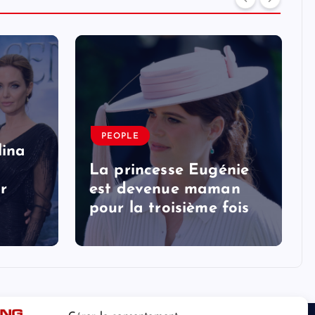
PEOPLE
lina
La princesse Eugénie
r
est devenue maman
pour la troisième fois