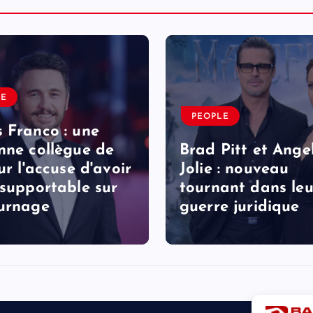
LE
PEOPLE
 Franco : une
nne collègue de
Brad Pitt et Ange
ur l'accuse d'avoir
Jolie : nouveau
nsupportable sur
tournant dans leu
urnage
guerre juridique