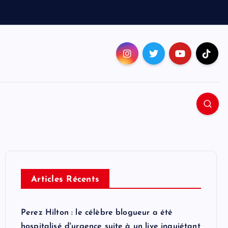
Articles Récents
Perez Hilton : le célèbre blogueur a été
hospitalisé d'urgence suite à un live inquiétant