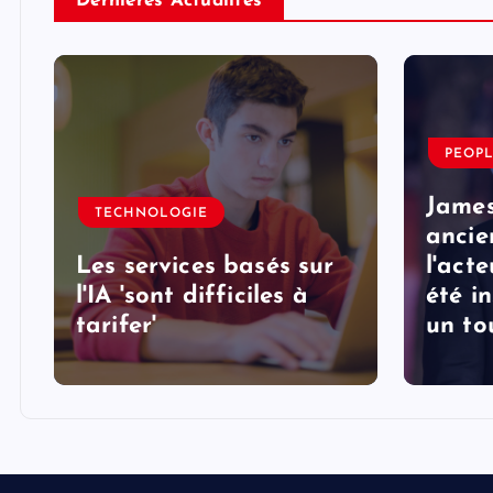
Derniéres Actualités
PEOP
e
James
TECHNOLOGIE
ancie
Les services basés sur
l'acte
l'IA 'sont difficiles à
été i
tarifer'
un to