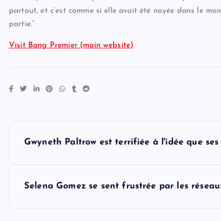
partout, et c’est comme si elle avait été noyée dans le mo
partie.”
Visit Bang Premier (main website)
P
Gwyneth Paltrow est terrifiée à l'idée que se
o
s
Selena Gomez se sent frustrée par les réseau
t