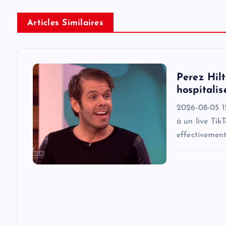
n
Articles Similaires
a
v
Perez Hilt
hospitalis
i
2026-08-05 15
à un live Tik
g
effectivemen
a
t
i