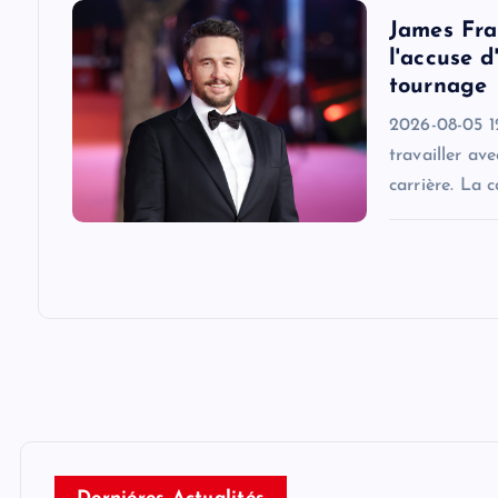
James Fra
o
l'accuse d
tournage
n
2026-08-05 12
travailler av
carrière. La 