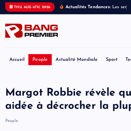
S
Actualités Tendances:
L
e
s
s
e
r
v
i
THU. AUG 6TH, 2026
k
i
p
t
o
c
o
Accueil
People
Actualité Mondiale
Sport
Te
n
t
e
Margot Robbie révèle qu'
n
t
aidée à décrocher la plu
People