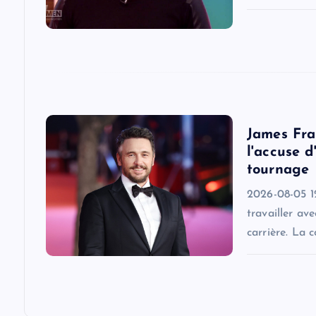
a
t
i
o
James Fra
l'accuse d
n
tournage
2026-08-05 12
travailler av
carrière. La 