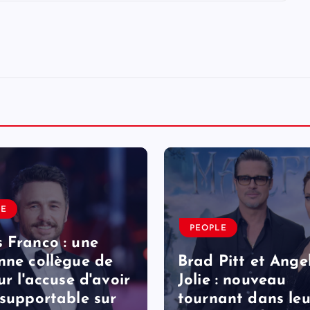
LE
PEOPLE
 Franco : une
nne collègue de
Brad Pitt et Ange
ur l'accuse d'avoir
Jolie : nouveau
nsupportable sur
tournant dans leu