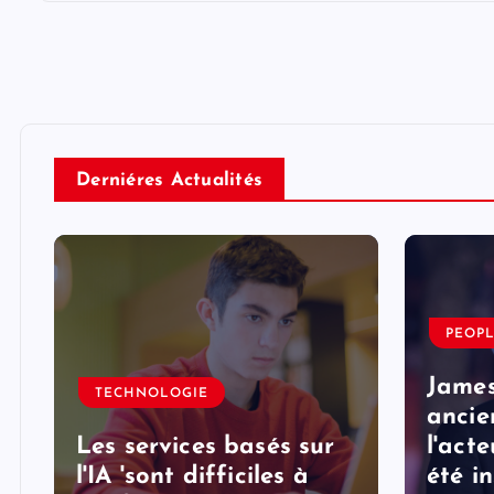
Derniéres Actualités
PEOP
e
James
TECHNOLOGIE
ancie
Les services basés sur
l'acte
l'IA 'sont difficiles à
été i