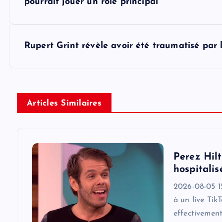
o
pourrait jouer un rôle principal
s
Rupert Grint révèle avoir été traumatisé par 
t
n
Articles Similaires
a
v
Perez Hilt
i
hospitalis
2026-08-05 15
g
à un live Tik
effectivemen