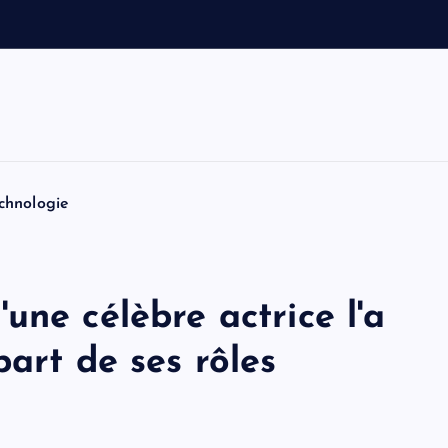
c
e
s
b
a
s
chnologie
une célèbre actrice l'a
part de ses rôles