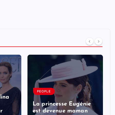
PEOPLE
lina
La princesse Eugénie
r
est devenue maman