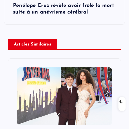
Penélope Cruz révèle avoir frôlé la mort
t
suite à un anévrisme cérébral
n
a
Articles Similaires
v
i
g
a
t
i