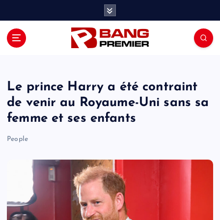
S
k
i
p
t
o
c
o
Le prince Harry a été contraint
n
de venir au Royaume-Uni sans sa
t
femme et ses enfants
e
n
People
t