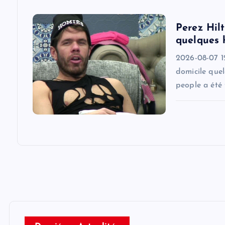
i
Perez Hilt
o
quelques 
2026-08-07 1
n
domicile quel
people a été 