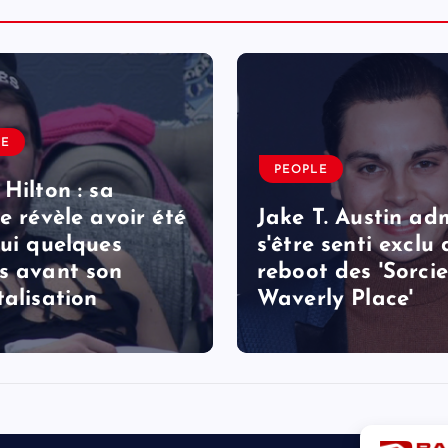
LE
PEOPLE
 Hilton : sa
le révèle avoir été
Jake T. Austin ad
lui quelques
s'être senti exclu
s avant son
reboot des 'Sorcie
talisation
Waverly Place'