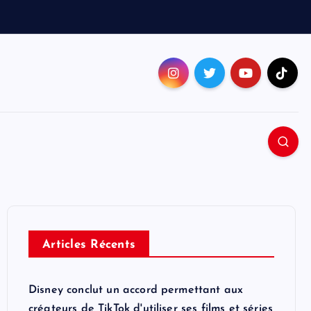
Articles Récents
Disney conclut un accord permettant aux
créateurs de TikTok d'utiliser ses films et séries