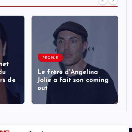
PEOPLE
met
 du
Le frère d'Angelina
rs de
Jolie a fait son coming
out