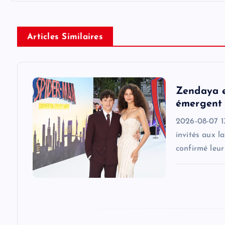
t
n
Articles Similaires
a
v
Zendaya e
émergent 
i
2026-08-07 1
invités aux l
g
confirmé leu
a
t