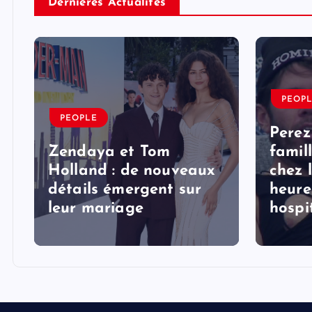
Derniéres Actualités
PEOP
PEOPLE
Perez
Zendaya et Tom
famil
Holland : de nouveaux
chez 
détails émergent sur
heure
s
leur mariage
hospi