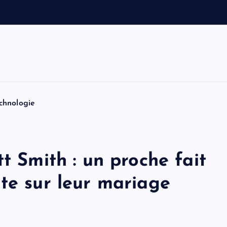
e
t
T
o
m
chnologie
t Smith : un proche fait
te sur leur mariage