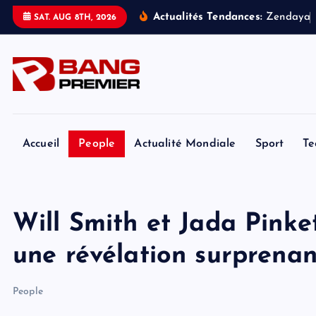
S
Actualités Tendances:
Z
e
n
d
a
y
a
SAT. AUG 8TH, 2026
k
i
p
t
o
c
o
Accueil
People
Actualité Mondiale
Sport
Te
n
t
e
Will Smith et Jada Pinket
n
t
une révélation surprenan
People