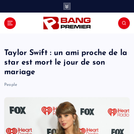
S
k
i
p
t
o
c
o
Taylor Swift : un ami proche de la
n
star est mort le jour de son
t
mariage
e
n
People
t