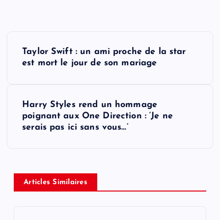
P
Taylor Swift : un ami proche de la star
o
est mort le jour de son mariage
s
Harry Styles rend un hommage
t
poignant aux One Direction : ‘Je ne
serais pas ici sans vous…’
n
a
v
Articles Similaires
i