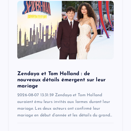
g
a
t
i
o
Zendaya et Tom Holland : de
n
nouveaux détails émergent sur leur
mariage
2026-08-07 13:31:59 Zendaya et Tom Holland
auraient ému leurs invités aux larmes durant leur
mariage. Les deux acteurs ont confirmé leur
mariage en début d’année et les détails du grand…