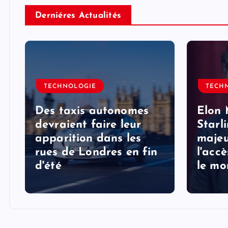
Derniéres Actualités
TECHNOLOGIE
TECH
Des taxis autonomes
Elon 
devraient faire leur
Starl
apparition dans les
majeu
rues de Londres en fin
l'acc
d'été
le mo