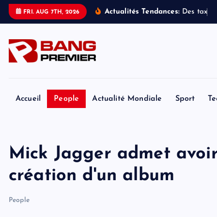
S
Actualités Tendances:
D
e
s
t
a
x
i
s
FRI. AUG 7TH, 2026
k
i
p
t
o
c
o
Accueil
People
Actualité Mondiale
Sport
Te
n
t
e
Mick Jagger admet avoir u
n
t
création d'un album
People