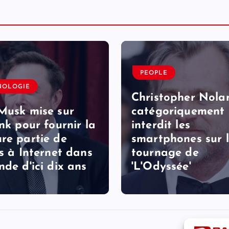
PEOPLE
NOLOGIE
Christopher Nola
Musk mise sur
catégoriquement
ink pour fournir la
interdit les
re partie de
smartphones sur 
ès à Internet dans
tournage de
nde d'ici dix ans
'L'Odyssée'