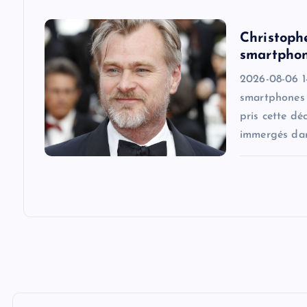
i
Christoph
o
smartphon
2026-08-06 14
n
smartphones s
pris cette dé
immergés dan