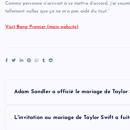
Comme personne n’arrivait à se mettre d’accord, j’ai soumis
tellement nulles que ça ne m’a pas aidé du tout.”
Visit Bang Premier (main website)
P
Adam Sandler a officié le mariage de Taylor 
o
s
L'invitation au mariage de Taylor Swift a fuit