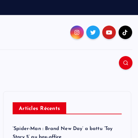
Articles Récents
‘Spider-Man : Brand New Day’ a battu ‘Toy
Story 5’ au box-office