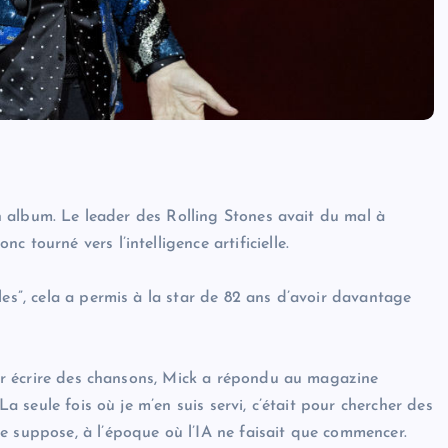
’un album. Le leader des Rolling Stones avait du mal à
 tourné vers l’intelligence artificielle.
les”, cela a permis à la star de 82 ans d’avoir davantage
pour écrire des chansons, Mick a répondu au magazine
La seule fois où je m’en suis servi, c’était pour chercher des
e suppose, à l’époque où l’IA ne faisait que commencer.