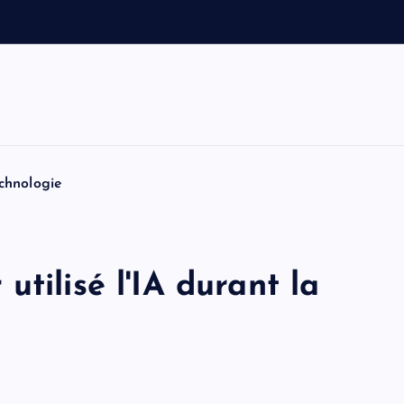
a
u
t
o
chnologie
tilisé l'IA durant la