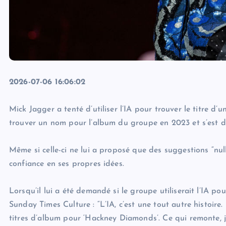
2026-07-06 16:06:02
Mick Jagger a tenté d’utiliser l’IA pour trouver le titre d
trouver un nom pour l’album du groupe en 2023 et s’est donc
Même si celle-ci ne lui a proposé que des suggestions “nul
confiance en ses propres idées.
Lorsqu’il lui a été demandé si le groupe utiliserait l’IA 
Sunday Times Culture : “L’IA, c’est une tout autre histoire. 
titres d’album pour ‘Hackney Diamonds’. Ce qui remonte, j