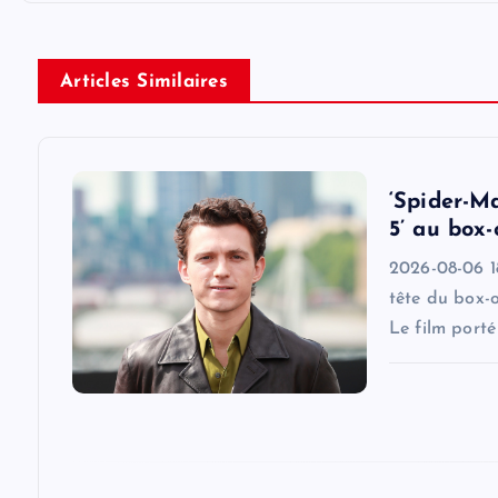
t
n
Articles Similaires
a
v
‘Spider-M
5’ au box-
i
2026-08-06 18
tête du box-
g
Le film port
a
t