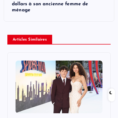
t
dollars à son ancienne femme de
ménage
n
a
v
Articles Similaires
i
g
a
t
i