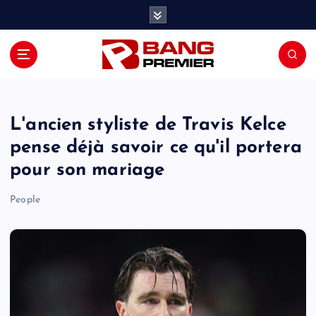
S
k
i
p
t
o
c
o
L'ancien styliste de Travis Kelce
n
pense déjà savoir ce qu'il portera
t
pour son mariage
e
n
People
t