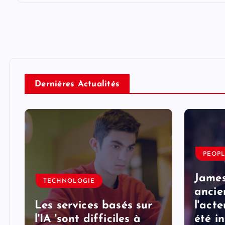
Derniéres Actualités
PEOP
e
James
TECHNOLOGIE
ancie
Les services basés sur
l'acte
l'IA 'sont difficiles à
été i