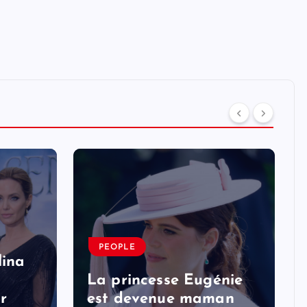
PEOPLE
lina
La princesse Eugénie
r
est devenue maman