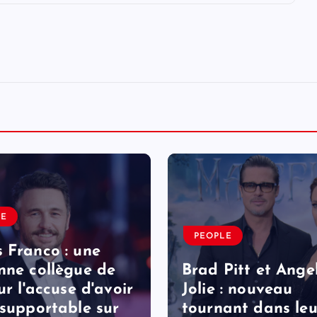
LE
PEOPLE
 Franco : une
nne collègue de
Brad Pitt et Ange
ur l'accuse d'avoir
Jolie : nouveau
nsupportable sur
tournant dans leu