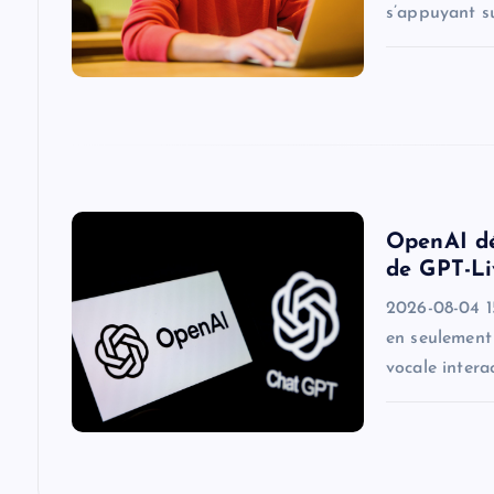
s’appuyant s
a
t
i
o
OpenAI dé
de GPT-Li
n
2026-08-04 1
en seulement 
vocale intera