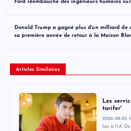
Ford réembauche des ingénieurs humains suite
o
s
Donald Trump a gagné plus d'un milliard de 
sa première année de retour à la Maison Bla
t
n
Articles Similaires
a
v
Les servic
i
tarifer'
2026-08-05 14:
g
liés à l’IA. 