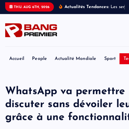
S
Actualités Tendances:
L
e
s
s
e
r
v
i
THU. AUG 6TH, 2026
k
i
p
t
o
c
o
Accueil
People
Actualité Mondiale
Sport
Te
n
t
e
WhatsApp va permettre a
n
t
discuter sans dévoiler l
grâce à une fonctionnali