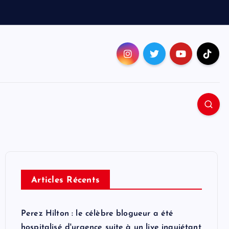
Articles Récents
Perez Hilton : le célèbre blogueur a été
hospitalisé d'urgence suite à un live inquiétant