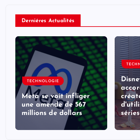
Derniéres Actualités
TECH
Disne
TECHNOLOGIE
accor
Meta se voit infliger
créat
une amende de 567
d'util
millions de dollars
série