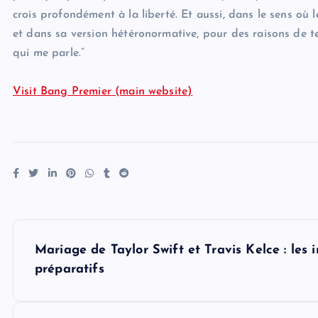
crois profondément à la liberté. Et aussi, dans le sens où l
et dans sa version hétéronormative, pour des raisons de ter
qui me parle.”
Visit Bang Premier (main website)
P
Mariage de Taylor Swift et Travis Kelce : les i
o
préparatifs
s