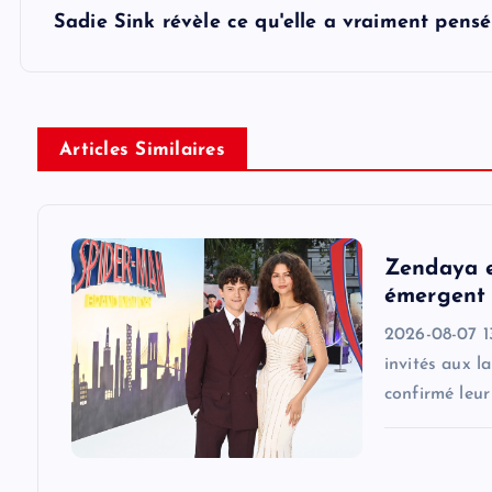
Sadie Sink révèle ce qu'elle a vraiment pensé
t
n
Articles Similaires
a
v
Zendaya e
i
émergent 
2026-08-07 1
g
invités aux l
confirmé leu
a
t