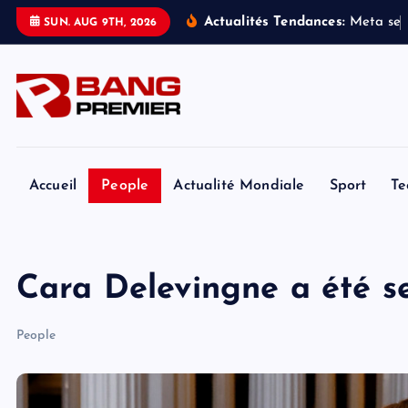
S
Actualités Tendances:
M
e
t
a
s
e
SUN. AUG 9TH, 2026
k
i
p
t
o
c
o
Accueil
People
Actualité Mondiale
Sport
Te
n
t
e
Cara Delevingne a été s
n
t
People