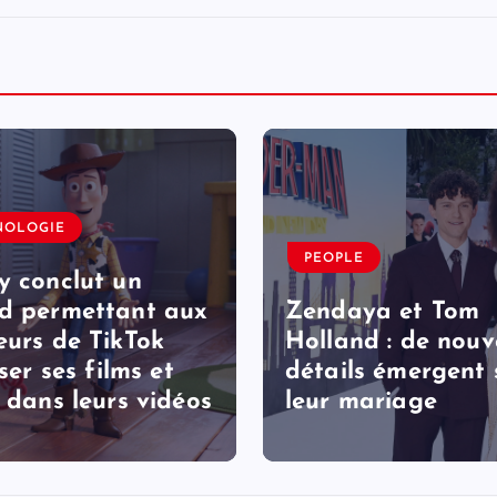
NOLOGIE
PEOPLE
y conclut un
d permettant aux
Zendaya et Tom
eurs de TikTok
Holland : de nou
iser ses films et
détails émergent 
s dans leurs vidéos
leur mariage