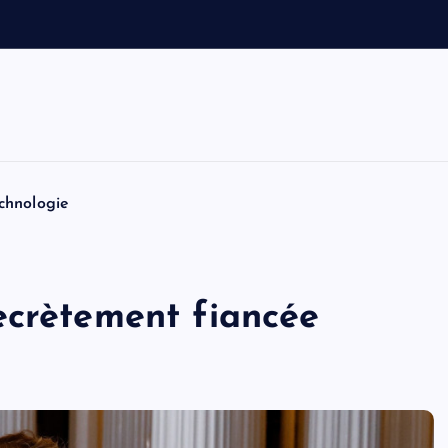
v
o
i
t
i
n
chnologie
ecrètement fiancée