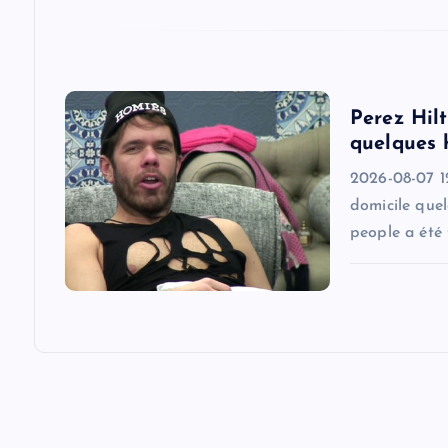
i
o
Perez Hilt
quelques 
n
2026-08-07 1
domicile quel
people a été 