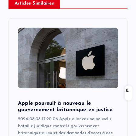
Articles Similaires
i
g
a
t
i
o
n
Apple poursuit à nouveau le
gouvernement britannique en justice
2026-08-08 17:20:06 Apple a lancé une nouvelle
bataille juridique contre le gouvernement
britannique au sujet des demandes d’accès à des