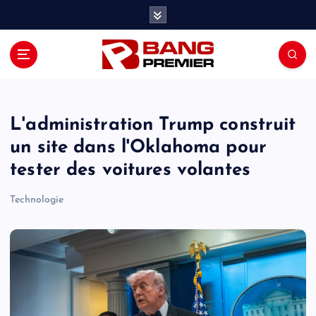
S
k
i
p
t
o
c
o
L'administration Trump construit
n
un site dans l'Oklahoma pour
t
tester des voitures volantes
e
n
Technologie
t