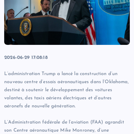
2026-06-29 17:08:18
L’administration Trump a lancé la construction d’un
nouveau centre d’essais aéronautiques dans l’Oklahoma,
destiné à soutenir le développement des voitures
volantes, des taxis aériens électriques et d’autres
aéronefs de nouvelle génération.
L’Administration fédérale de l’aviation (FAA) agrandit
son Centre aéronautique Mike Monroney, d’une