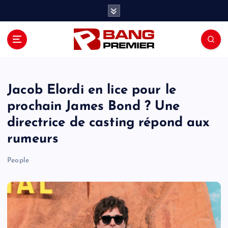
S
k
i
p
t
o
c
o
Jacob Elordi en lice pour le
n
prochain James Bond ? Une
t
directrice de casting répond aux
e
n
rumeurs
t
People