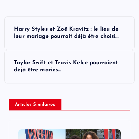
P
Harry Styles et Zoë Kravitz : le lieu de
o
leur mariage pourrait déjà être choisi…
s
Taylor Swift et Travis Kelce pourraient
t
déjà être mariés…
n
a
Articles Similaires
v
i