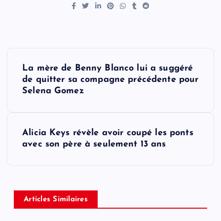
P
La mère de Benny Blanco lui a suggéré
o
de quitter sa compagne précédente pour
Selena Gomez
s
t
Alicia Keys révèle avoir coupé les ponts
avec son père à seulement 13 ans
n
a
v
Articles Similaires