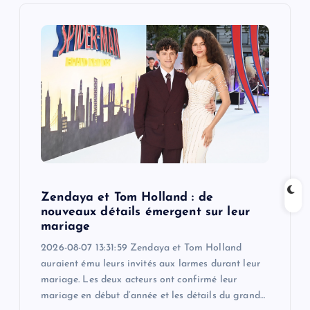
i
g
a
t
i
o
Zendaya et Tom Holland : de
n
nouveaux détails émergent sur leur
mariage
2026-08-07 13:31:59 Zendaya et Tom Holland
auraient ému leurs invités aux larmes durant leur
mariage. Les deux acteurs ont confirmé leur
mariage en début d’année et les détails du grand…