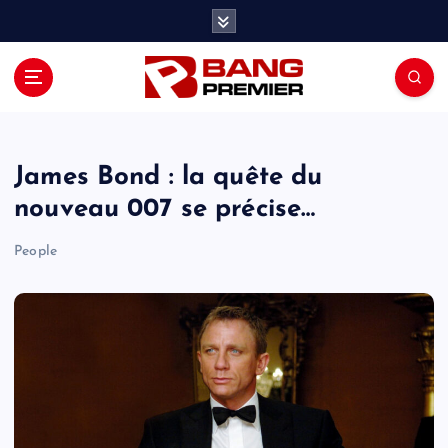
S
k
i
p
t
o
c
o
James Bond : la quête du
n
nouveau 007 se précise…
t
e
People
n
t