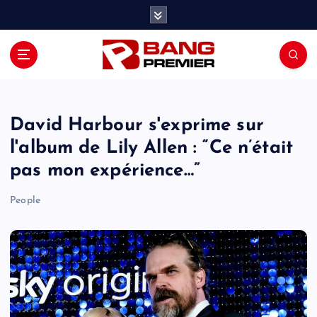
S
k
i
p
t
o
c
o
David Harbour s'exprime sur
n
l'album de Lily Allen : “Ce n’était
t
pas mon expérience…”
e
n
People
t