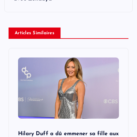
a
v
Articles Similaires
i
g
a
t
i
o
n
Hilary Duff a dû emmener sa fille aux