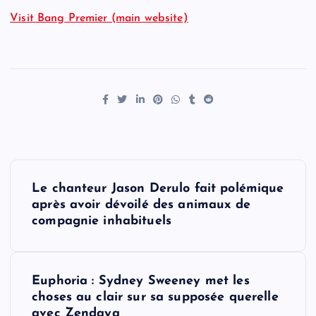
Visit Bang Premier (main website)
P
Le chanteur Jason Derulo fait polémique
o
après avoir dévoilé des animaux de
compagnie inhabituels
s
t
Euphoria : Sydney Sweeney met les
choses au clair sur sa supposée querelle
n
avec Zendaya