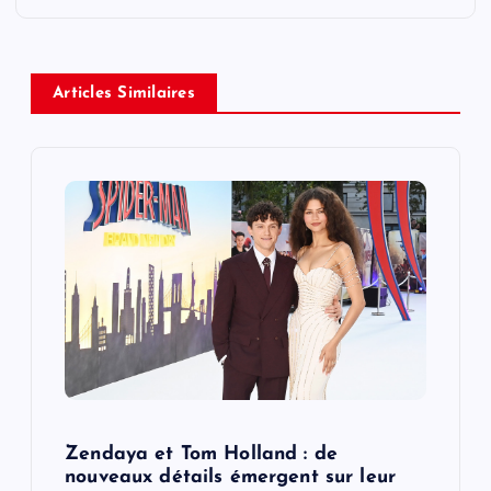
a
v
Articles Similaires
i
g
a
t
i
o
Zendaya et Tom Holland : de
n
nouveaux détails émergent sur leur