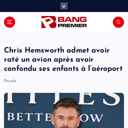
S
k
i
p
t
o
c
o
Chris Hemsworth admet avoir
n
raté un avion après avoir
t
confondu ses enfants à l’aéroport
e
n
People
t