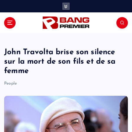
S
k
i
p
t
o
c
o
John Travolta brise son silence
n
sur la mort de son fils et de sa
t
femme
e
n
People
t