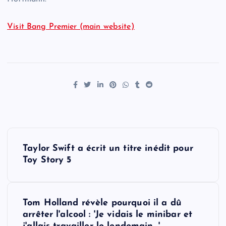
Visit Bang Premier (main website)
P
Taylor Swift a écrit un titre inédit pour
o
Toy Story 5
s
Tom Holland révèle pourquoi il a dû
t
arrêter l'alcool : 'Je vidais le minibar et