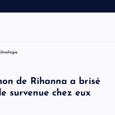
a
n
:
B
chnologie
on de Rihanna a brisé
ade survenue chez eux