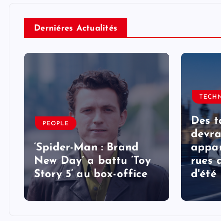
Derniéres Actualités
TECH
Des t
PEOPLE
devra
‘Spider-Man : Brand
appar
New Day’ a battu ‘Toy
rues 
Story 5’ au box-office
d'été