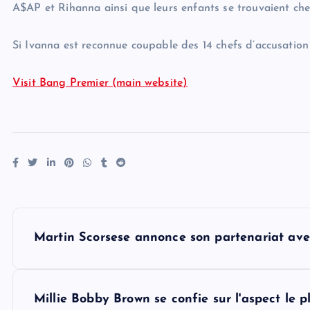
A$AP et Rihanna ainsi que leurs enfants se trouvaient che
Si Ivanna est reconnue coupable des 14 chefs d’accusation re
Visit Bang Premier (main website)
P
Martin Scorsese annonce son partenariat ave
o
s
Millie Bobby Brown se confie sur l'aspect le 