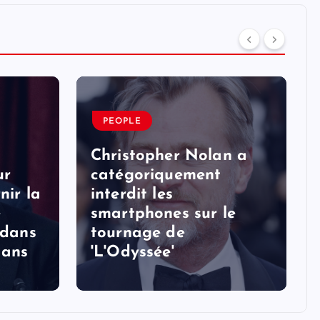
PEOPLE
Christopher Nolan a
ur
catégoriquement
nir la
interdit les
e
smartphones sur le
 dans
tournage de
 ans
'L'Odyssée'