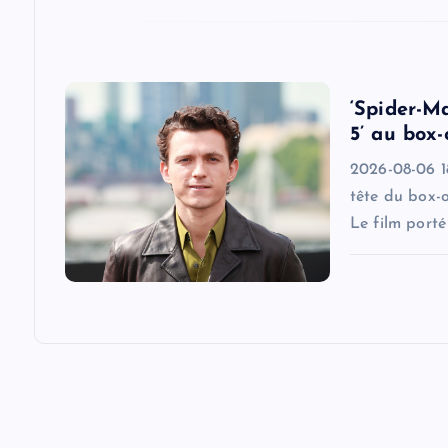
i
o
‘Spider-M
5’ au box-
n
2026-08-06 18
tête du box-
Le film port