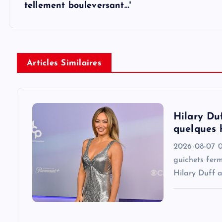
tellement bouleversant…'
t
n
Articles Similaires
a
v
Hilary Du
i
quelques 
2026-08-07 0
g
guichets fer
Hilary Duff 
a
t