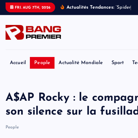
S
Actualités Tendances:
‘
S
p
i
d
e
r
-
M
FRI. AUG 7TH, 2026
k
i
p
t
o
c
o
Accueil
People
Actualité Mondiale
Sport
Te
n
t
e
A$AP Rocky : le compagn
n
t
son silence sur la fusill
People