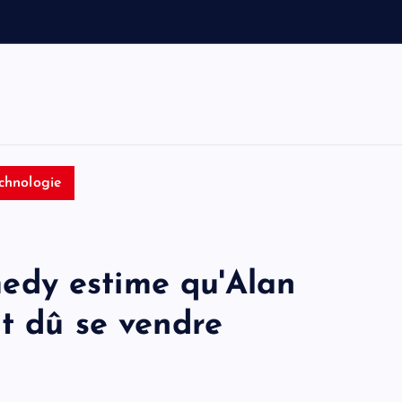
v
o
i
t
i
n
chnologie
dy estime qu'Alan
t dû se vendre