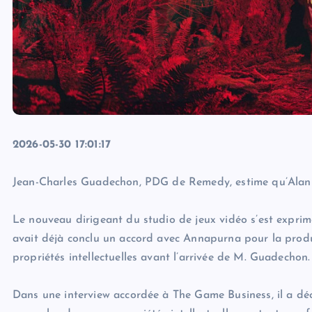
2026-05-30 17:01:17
Jean-Charles Guadechon, PDG de Remedy, estime qu’Alan 
Le nouveau dirigeant du studio de jeux vidéo s’est exprimé
avait déjà conclu un accord avec Annapurna pour la product
propriétés intellectuelles avant l’arrivée de M. Guadechon.
Dans une interview accordée à The Game Business, il a dé