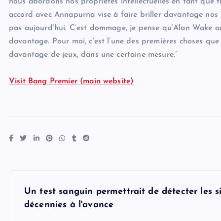
nous abordons nos propriétés intellectuelles en tant qu
accord avec Annapurna vise à faire briller davantage nos j
pas aujourd’hui. C’est dommage, je pense qu’Alan Wake au
davantage. Pour moi, c’est l’une des premières choses que
davantage de jeux, dans une certaine mesure.”
Visit Bang Premier (main website)
P
Un test sanguin permettrait de détecter les s
o
décennies à l'avance