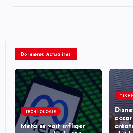
Derniéres Actualités
TECH
Disne
TECHNOLOGIE
accor
Meta se voit infliger
créat