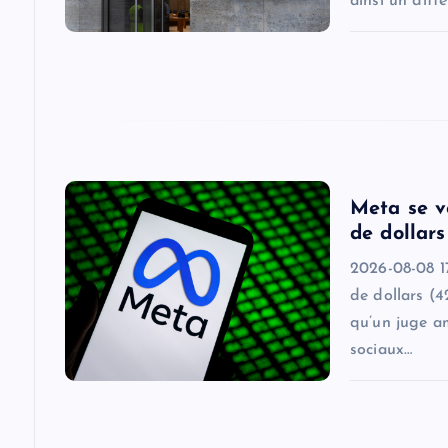
ainsi un diff
t
i
o
n
Meta se v
de dollars
2026-08-08 17
de dollars (4
qu’un juge a
sociaux…