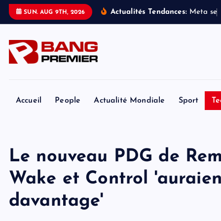
S
Actualités Tendances:
M
e
t
a
s
e
SUN. AUG 9TH, 2026
k
i
p
t
o
c
o
Accueil
People
Actualité Mondiale
Sport
Te
n
t
e
Le nouveau PDG de Reme
n
t
Wake et Control 'auraien
davantage'