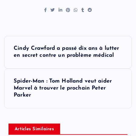
P
Cindy Crawford a passé dix ans à lutter
o
en secret contre un problème médical
s
Spider-Man : Tom Holland veut aider
t
Marvel à trouver le prochain Peter
Parker
n
a
v
Articles Similaires