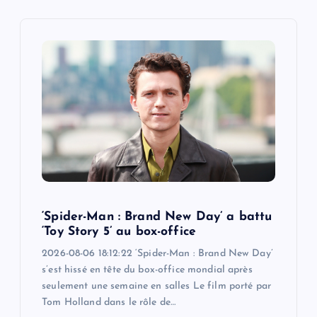
i
g
a
t
i
o
‘Spider-Man : Brand New Day’ a battu
n
‘Toy Story 5’ au box-office
2026-08-06 18:12:22 ‘Spider-Man : Brand New Day’
s’est hissé en tête du box-office mondial après
seulement une semaine en salles Le film porté par
Tom Holland dans le rôle de…