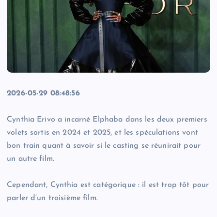
2026-05-29 08:48:56
Cynthia Erivo a incarné Elphaba dans les deux premiers
volets sortis en 2024 et 2025, et les spéculations vont
bon train quant à savoir si le casting se réunirait pour
un autre film.
Cependant, Cynthia est catégorique : il est trop tôt pour
parler d’un troisième film.