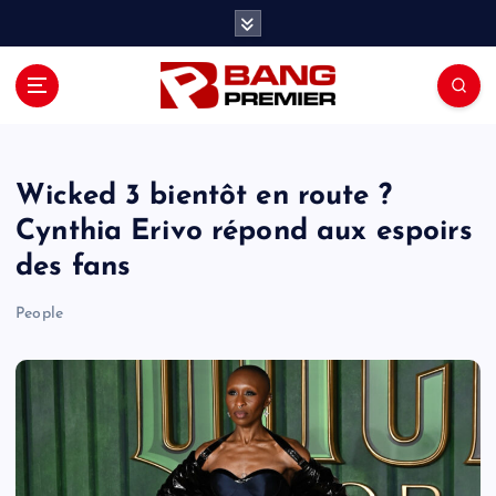
S
k
i
p
t
o
c
o
Wicked 3 bientôt en route ?
n
Cynthia Erivo répond aux espoirs
t
des fans
e
n
People
t