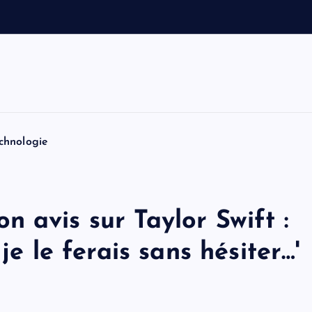
e
t
T
o
m
chnologie
 avis sur Taylor Swift :
je le ferais sans hésiter…'