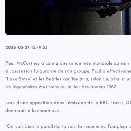
2026-05-27 15:49:53
Paul McCartney a connu une renommée mondiale au sein des
à l’ascension fulgurante de son groupe. Paul a effectivemen
“Love Story” et les Beatles car Taylor a, selon lui, atteint
les légendaires musiciens au milieu des années 1960.
Lors d’une apparition dans l’émission de la BBC Tracks Of 
donnerait à la chanteuse.
“On voit bien le parallèle, tu sais, la renommée, l’ample