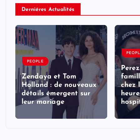
Derniéres Actualités
PEOP
PEOPLE
Perez
Zendaya et Tom
famil
Holland : de nouveaux
chez 
détails émergent sur
heure
s
leur mariage
hospi