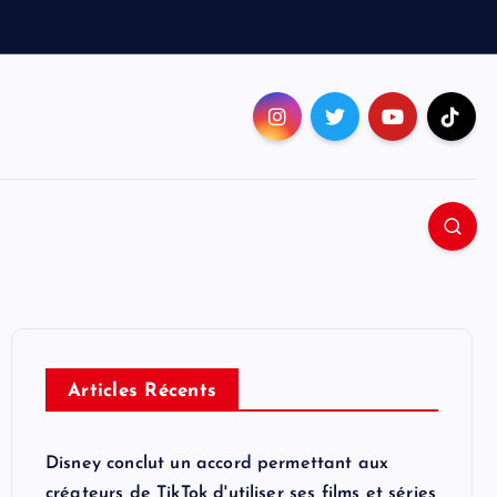
Articles Récents
Disney conclut un accord permettant aux
créateurs de TikTok d'utiliser ses films et séries