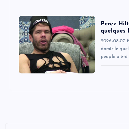
i
Perez Hilt
o
quelques 
2026-08-07 1
n
domicile quel
people a été 