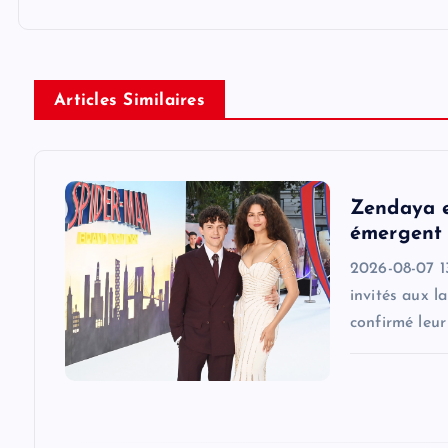
t
n
Articles Similaires
a
v
Zendaya e
émergent 
i
2026-08-07 1
invités aux l
g
confirmé leu
a
t