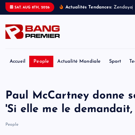
S
Actualités Tendances:
Z
e
n
d
a
y
a
SAT. AUG 8TH, 2026
k
i
p
t
o
c
o
Accueil
People
Actualité Mondiale
Sport
Te
n
t
e
Paul McCartney donne son
n
t
'Si elle me le demandait, 
People