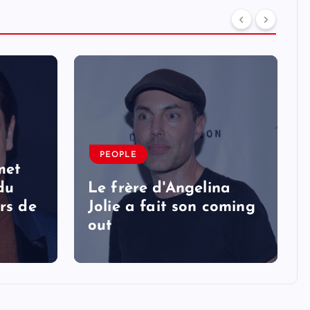
PEOPLE
met
 du
Le frère d'Angelina
rs de
Jolie a fait son coming
out