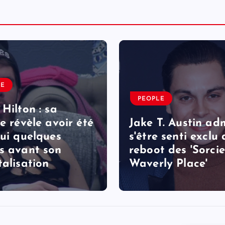
LE
PEOPLE
 Hilton : sa
le révèle avoir été
Jake T. Austin ad
lui quelques
s'être senti exclu
s avant son
reboot des 'Sorcie
talisation
Waverly Place'