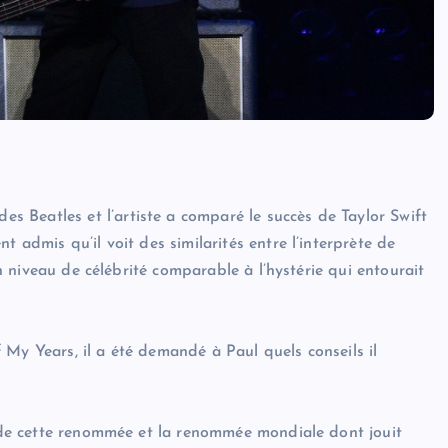
 Beatles et l’artiste a comparé le succès de Taylor Swift
t admis qu’il voit des similarités entre l’interprète de
 un niveau de célébrité comparable à l’hystérie qui entourait
My Years, il a été demandé à Paul quels conseils il
ur de cette renommée et la renommée mondiale dont jouit