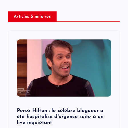
a
v
Articles Similaires
i
g
a
t
i
o
Perez Hilton : le célèbre blogueur a
n
été hospitalisé d'urgence suite à un
live inquiétant