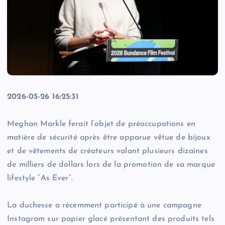
2026-05-26 16:25:31
Meghan Markle ferait l’objet de préoccupations en
matière de sécurité après être apparue vêtue de bijoux
et de vêtements de créateurs valant plusieurs dizaines
de milliers de dollars lors de la promotion de sa marque
lifestyle “As Ever”.
La duchesse a récemment participé à une campagne
Instagram sur papier glacé présentant des produits tels