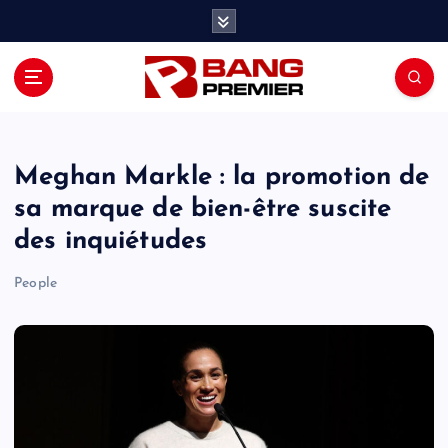
S
k
i
p
t
o
c
o
Meghan Markle : la promotion de
n
sa marque de bien-être suscite
t
des inquiétudes
e
n
People
t