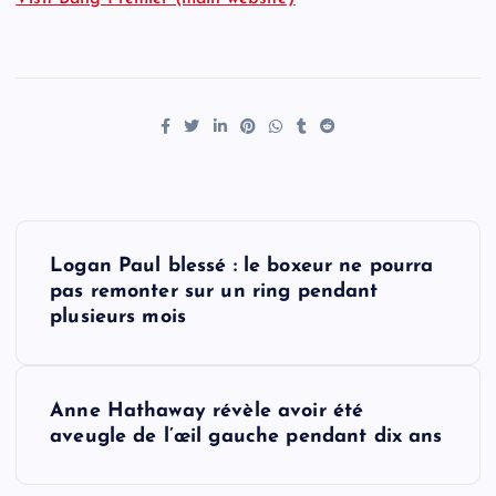
P
Logan Paul blessé : le boxeur ne pourra
o
pas remonter sur un ring pendant
plusieurs mois
s
t
Anne Hathaway révèle avoir été
aveugle de l’œil gauche pendant dix ans
n