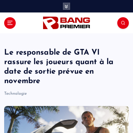
S
k
i
p
t
o
c
o
Le responsable de GTA VI
n
rassure les joueurs quant à la
t
date de sortie prévue en
e
n
novembre
t
Technologie