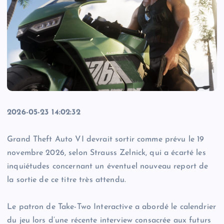
2026-05-23 14:02:32
Grand Theft Auto VI devrait sortir comme prévu le 19
novembre 2026, selon Strauss Zelnick, qui a écarté les
inquiétudes concernant un éventuel nouveau report de
la sortie de ce titre très attendu.
Le patron de Take-Two Interactive a abordé le calendrier
du jeu lors d’une récente interview consacrée aux futurs