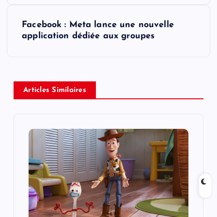
s
Facebook : Meta lance une nouvelle
t
application dédiée aux groupes
n
a
Articles Similaires
v
i
g
a
t