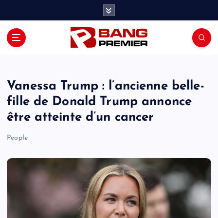
S
k
i
p
t
o
c
o
Vanessa Trump : l’ancienne belle-
n
fille de Donald Trump annonce
t
être atteinte d’un cancer
e
n
People
t