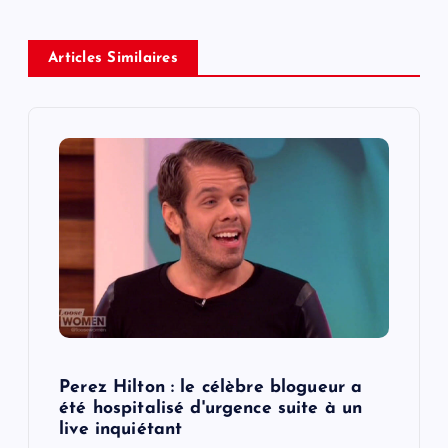
a
v
Articles Similaires
i
g
a
t
i
o
Perez Hilton : le célèbre blogueur a
n
été hospitalisé d'urgence suite à un
live inquiétant