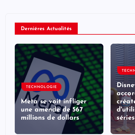
Derniéres Actualités
TECH
Disne
TECHNOLOGIE
accor
Meta se voit infliger
créat
une amende de 567
d'util
millions de dollars
série