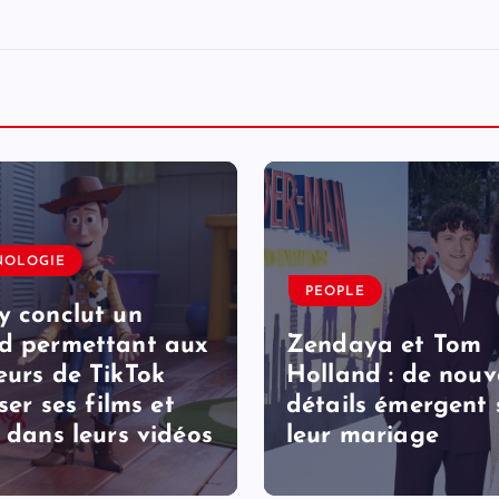
NOLOGIE
PEOPLE
y conclut un
d permettant aux
Zendaya et Tom
eurs de TikTok
Holland : de nou
iser ses films et
détails émergent 
s dans leurs vidéos
leur mariage