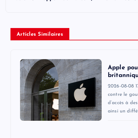
t
n
Articles Similaires
a
v
Apple pou
i
britanniqu
2026-08-08 17
g
contre le go
d’accès à des
a
ainsi un diff
t