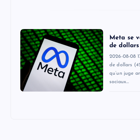
i
o
Meta se v
n
de dollars
2026-08-08 17
de dollars (4
qu’un juge a
sociaux…