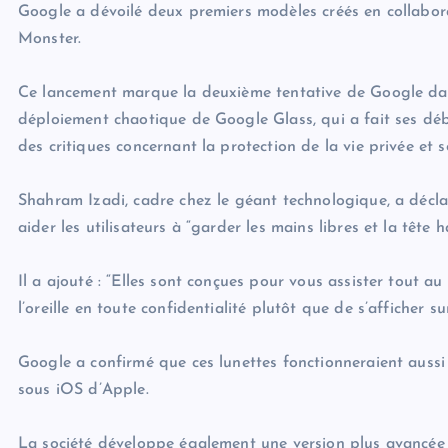
Google a dévoilé deux premiers modèles créés en collabor
Monster.
Ce lancement marque la deuxième tentative de Google dan
déploiement chaotique de Google Glass, qui a fait ses déb
des critiques concernant la protection de la vie privée et s
Shahram Izadi, cadre chez le géant technologique, a décl
aider les utilisateurs à “garder les mains libres et la tête h
Il a ajouté : “Elles sont conçues pour vous assister tout a
l’oreille en toute confidentialité plutôt que de s’afficher su
Google a confirmé que ces lunettes fonctionneraient aussi
sous iOS d’Apple.
La société développe également une version plus avancée 