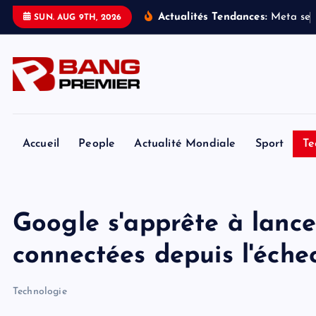
S
Actualités Tendances:
M
e
t
a
s
e
SUN. AUG 9TH, 2026
k
i
p
t
o
c
o
Accueil
People
Actualité Mondiale
Sport
Te
n
t
e
Google s'apprête à lance
n
t
connectées depuis l'éche
Technologie