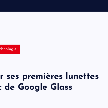
v
o
i
t
i
chnologie
r ses premières lunettes
c de Google Glass