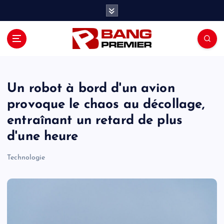
S
k
i
p
t
o
c
o
Un robot à bord d'un avion
n
provoque le chaos au décollage,
t
entraînant un retard de plus
e
n
d'une heure
t
Technologie