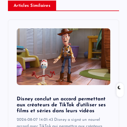
v
Articles Similaires
i
g
a
t
i
o
Disney conclut un accord permettant
n
aux créateurs de TikTok d'utiliser ses
films et séries dans leurs vidéos
2026-08-07 14:01:43 Disney a signé un nouvel
accord avec TikTok qui permettra aux créateurs