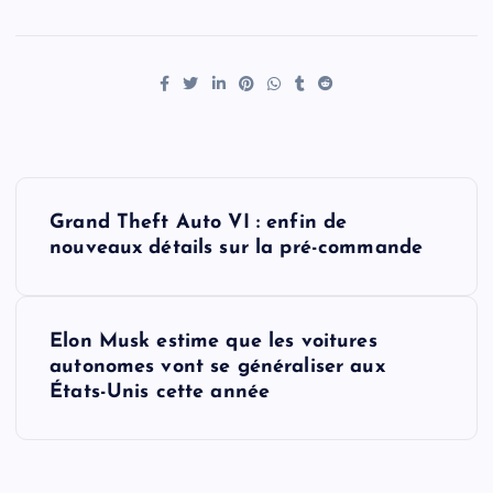
P
Grand Theft Auto VI : enfin de
o
nouveaux détails sur la pré-commande
s
Elon Musk estime que les voitures
t
autonomes vont se généraliser aux
États-Unis cette année
n
a