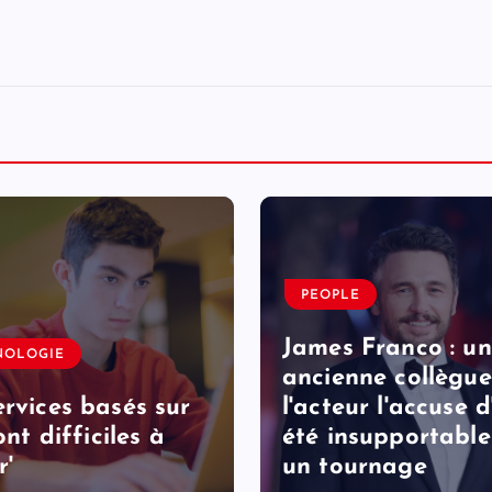
PEOPLE
James Franco : u
NOLOGIE
ancienne collègue
ervices basés sur
l'acteur l'accuse d
sont difficiles à
été insupportable
r'
un tournage