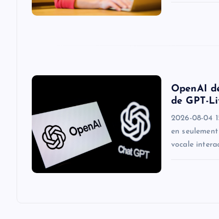
a
t
i
OpenAI dé
o
de GPT-Li
2026-08-04 1
n
en seulement 
vocale intera