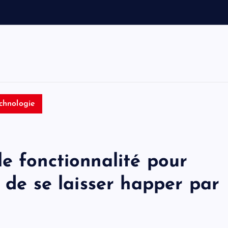
l
t
o
n
chnologie
e fonctionnalité pour
s de se laisser happer par