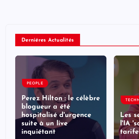
Derniéres Actualités
PEOPLE
Perez Hilton : le célèbre
TECH
blogueur a été
hospitalisé d'urgence
Les s
suite à un live
l'IA '
inquiétant
tarife