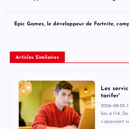
o
s
Epic Games, le développeur de Fortnite, compr
t
n
Articles Similaires
a
v
Les servic
tarifer'
i
2026-08-05 14:
liés à l’IA. 
g
s’appuyant s