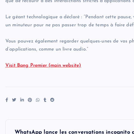
que de recourir à des interdictions strictes d’applications
Le géant technologique a déclaré : “Pendant cette pause, v
un minuteur pour ne pas passer trop de temps à faire défi
Vous pouvez également regarder quelques-unes de vos pho
d’applications, comme un livre audio.”
Visit Bang Premier (main website)
P
WhatsApp lance les conversations incognito a