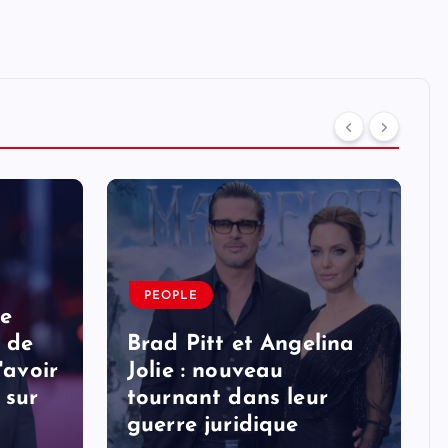
PEOPLE
ne
 de
Brad Pitt et Angelina
'avoir
Jolie : nouveau
 sur
tournant dans leur
guerre juridique