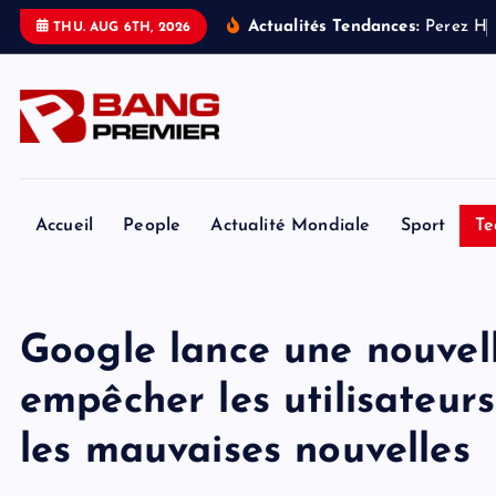
S
Actualités Tendances:
P
e
r
e
z
H
i
THU. AUG 6TH, 2026
k
i
p
t
o
c
o
Accueil
People
Actualité Mondiale
Sport
Te
n
t
e
Google lance une nouvell
n
t
empêcher les utilisateur
les mauvaises nouvelles