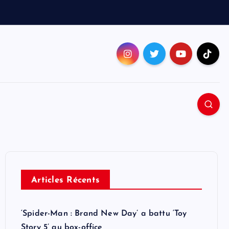
Articles Récents
‘Spider-Man : Brand New Day’ a battu ‘Toy
Story 5’ au box-office