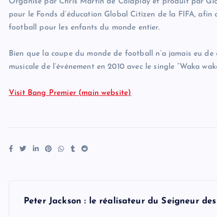
Organisé par Chris Martin de Coldplay et produit par Glob
pour le Fonds d’éducation Global Citizen de la FIFA, afin 
football pour les enfants du monde entier.
Bien que la coupe du monde de football n’a jamais eu de c
musicale de l’événement en 2010 avec le single “Waka waka
Visit Bang Premier (main website)
P
Peter Jackson : le réalisateur du Seigneur d