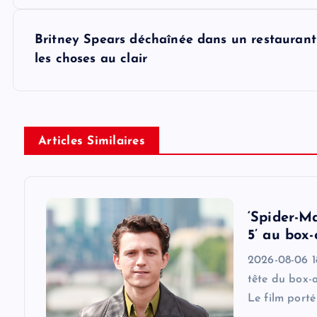
o
s
Britney Spears déchaînée dans un restaurant
les choses au clair
t
n
Articles Similaires
a
v
‘Spider-M
i
5’ au box-
2026-08-06 18
g
tête du box-
Le film port