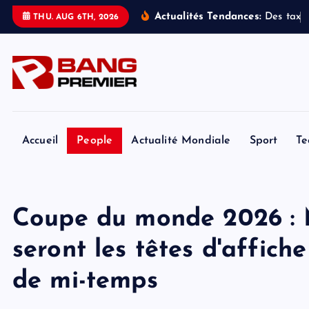
S
Actualités Tendances:
D
e
s
t
a
x
i
s
THU. AUG 6TH, 2026
k
i
p
t
o
c
o
Accueil
People
Actualité Mondiale
Sport
Te
n
t
e
Coupe du monde 2026 : 
n
t
seront les têtes d'affich
de mi-temps