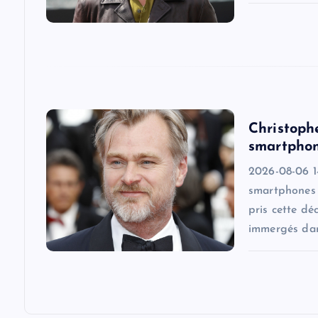
a
t
i
o
Christoph
smartphon
n
2026-08-06 14
smartphones s
pris cette dé
immergés dan