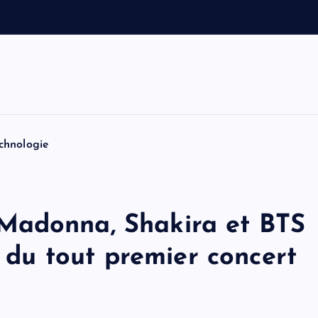
a
u
t
o
chnologie
Madonna, Shakira et BTS
e du tout premier concert