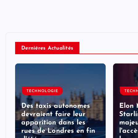
Derniéres Actualités
TECHNOLOGIE
TECH
Des taxis autonomes
Elon 
devraient faire leur
Starl
apparition dans les
majeu
rues de Londres en fin
l'acc