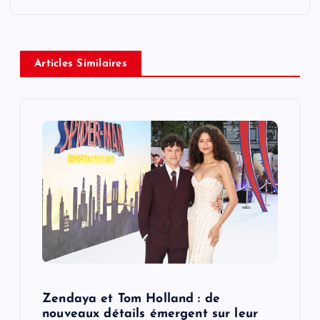
n
a
Articles Similaires
v
i
g
a
t
i
o
Zendaya et Tom Holland : de
nouveaux détails émergent sur leur