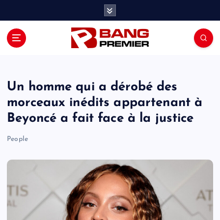
S
k
i
p
t
o
c
o
Un homme qui a dérobé des
n
morceaux inédits appartenant à
t
Beyoncé a fait face à la justice
e
n
People
t