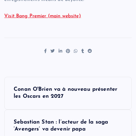
Visit Bang Premier (main website)
P
Conan O'Brien va à nouveau présenter
o
les Oscars en 2027
s
Sebastian Stan : l’acteur de la saga
t
‘Avengers’ va devenir papa