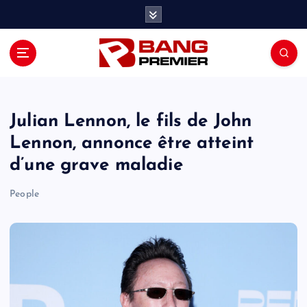
S
k
i
p
t
o
c
o
Julian Lennon, le fils de John
n
Lennon, annonce être atteint
t
d’une grave maladie
e
n
People
t