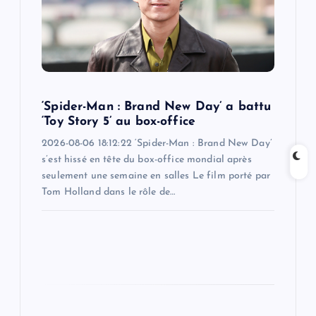
t
i
o
n
‘Spider-Man : Brand New Day’ a battu
‘Toy Story 5’ au box-office
2026-08-06 18:12:22 ‘Spider-Man : Brand New Day’
s’est hissé en tête du box-office mondial après
seulement une semaine en salles Le film porté par
Tom Holland dans le rôle de…