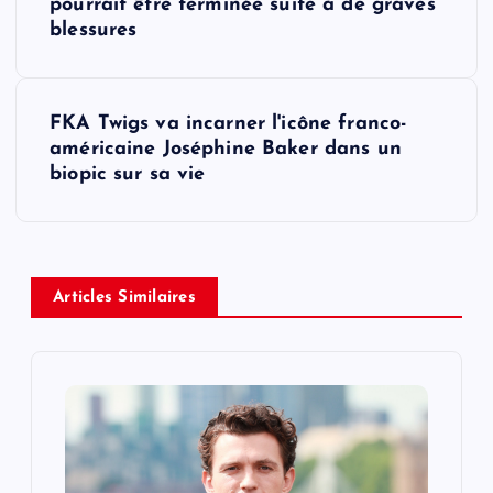
o
pourrait être terminée suite à de graves
blessures
s
t
FKA Twigs va incarner l'icône franco-
américaine Joséphine Baker dans un
n
biopic sur sa vie
a
v
Articles Similaires
i
g
a