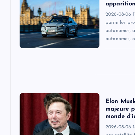
apparition
i
2026-08-06 17
parmi les pr
g
autonomes, a
autonomes, o
a
t
i
o
Elon Musk
majeure pa
n
monde d'i
2026-08-06 16