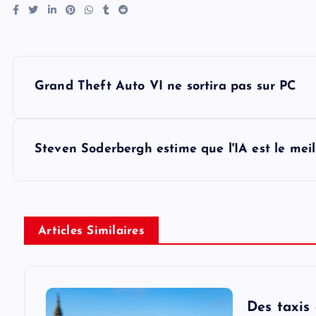
P
Grand Theft Auto VI ne sortira pas sur PC
o
s
Steven Soderbergh estime que l'IA est le meil
t
n
Articles Similaires
a
v
Des taxis