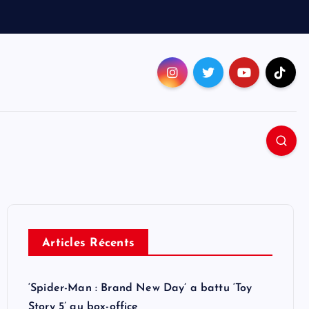
Articles Récents
‘Spider-Man : Brand New Day’ a battu ‘Toy
Story 5’ au box-office