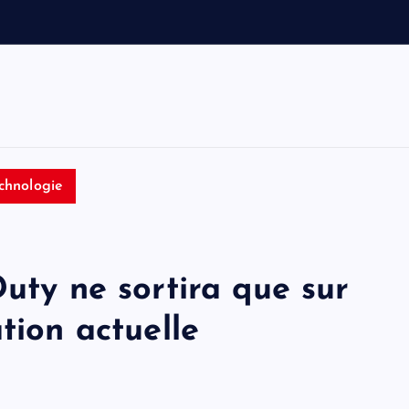
a
u
t
o
n
o
m
chnologie
Duty ne sortira que sur
tion actuelle