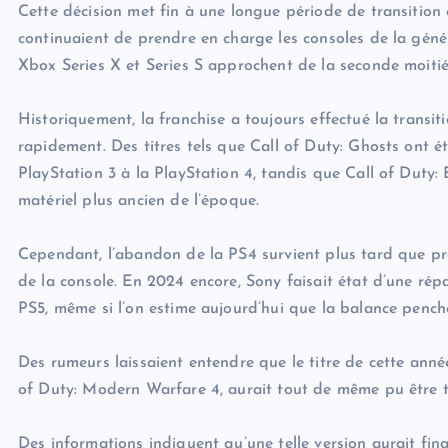
Cette décision met fin à une longue période de transition 
continuaient de prendre en charge les consoles de la géné
Xbox Series X et Series S approchent de la seconde moitié 
Historiquement, la franchise a toujours effectué la transit
rapidement. Des titres tels que Call of Duty: Ghosts ont é
PlayStation 3 à la PlayStation 4, tandis que Call of Duty: 
matériel plus ancien de l’époque.
Cependant, l’abandon de la PS4 survient plus tard que pré
de la console. En 2024 encore, Sony faisait état d’une répa
PS5, même si l’on estime aujourd’hui que la balance pench
Des rumeurs laissaient entendre que le titre de cette année,
of Duty: Modern Warfare 4, aurait tout de même pu être te
Des informations indiquent qu’une telle version aurait fin