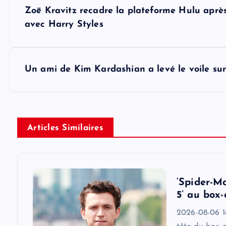
P
Zoë Kravitz recadre la plateforme Hulu après
o
avec Harry Styles
s
Un ami de Kim Kardashian a levé le voile sur
t
n
Articles Similaires
a
v
‘Spider-M
i
5’ au box-
2026-08-06 18