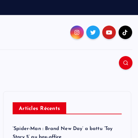
Articles Récents
‘Spider-Man : Brand New Day’ a battu ‘Toy
Story 5’ au box-office