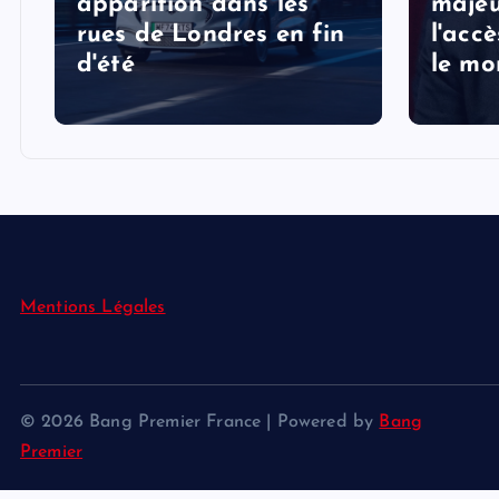
apparition dans les
majeu
rues de Londres en fin
l'acc
d'été
le mo
Mentions Légales
© 2026 Bang Premier France | Powered by
Bang
Premier