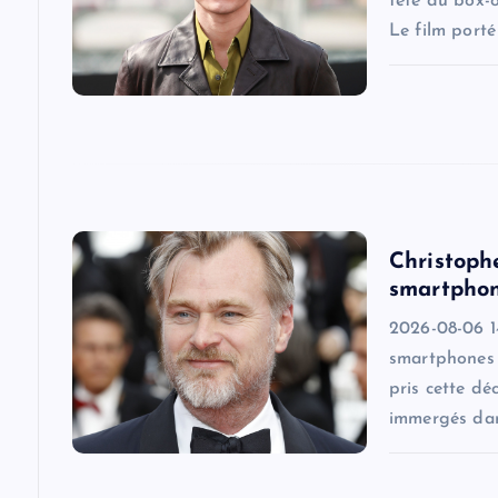
g
tête du box-
Le film port
a
t
i
o
Christoph
smartphon
n
2026-08-06 14
smartphones s
pris cette dé
immergés dan