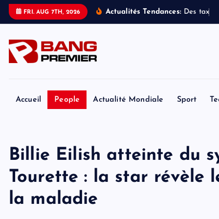
S
Actualités Tendances:
D
e
s
t
a
x
i
s
FRI. AUG 7TH, 2026
k
i
p
t
o
c
o
Accueil
People
Actualité Mondiale
Sport
Te
n
t
e
Billie Eilish atteinte du
n
t
Tourette : la star révèle 
la maladie