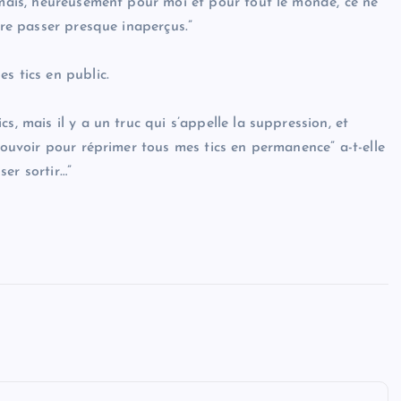
 mais, heureusement pour moi et pour tout le monde, ce ne
ire passer presque inaperçus.”
s tics en public.
s, mais il y a un truc qui s’appelle la suppression, et
pouvoir pour réprimer tous mes tics en permanence” a-t-elle
ser sortir…”