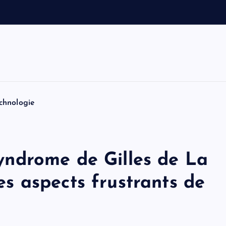
a
u
t
o
n
chnologie
 syndrome de Gilles de La
les aspects frustrants de