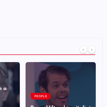
n a
PEOPLE