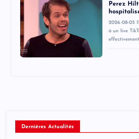
o
Perez Hilt
hospitalis
n
2026-08-05 15
à un live Tik
effectivemen
Derniéres Actualités