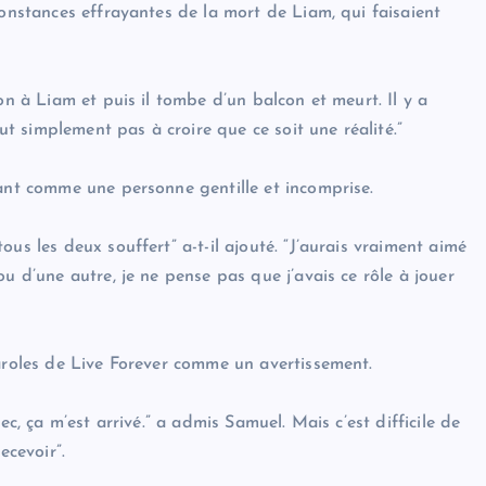
constances effrayantes de la mort de Liam, qui faisaient
on à Liam et puis il tombe d’un balcon et meurt. Il y a
out simplement pas à croire que ce soit une réalité.”
vant comme une personne gentille et incomprise.
us les deux souffert” a-t-il ajouté. “J’aurais vraiment aimé
u d’une autre, je ne pense pas que j’avais ce rôle à jouer
paroles de Live Forever comme un avertissement.
ec, ça m’est arrivé.” a admis Samuel. Mais c’est difficile de
ecevoir”.