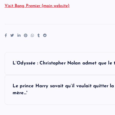
Visit Bang Premier (main website)
P
L’Odyssée : Christopher Nolan admet que le 
o
s
Le prince Harry savait qu’il voulait quitter la
mère…'
t