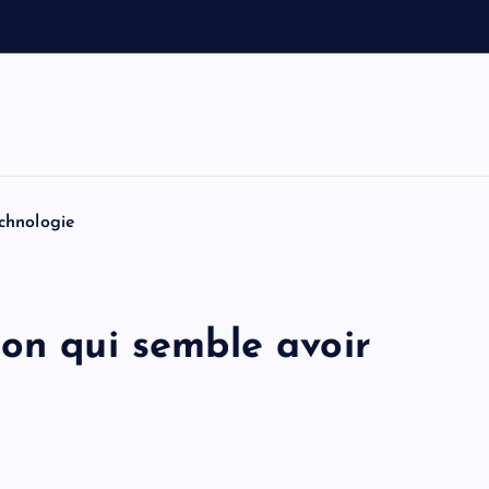
l
t
o
n
:
chnologie
on qui semble avoir