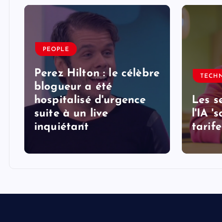
PEOPLE
Perez Hilton : le célèbre
TECH
blogueur a été
hospitalisé d'urgence
Les s
suite à un live
l'IA '
inquiétant
tarife