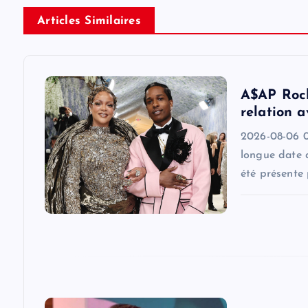
n
Articles Similaires
a
v
A$AP Rock
i
relation 
2026-08-06 0
g
longue date 
été présente
a
t
i