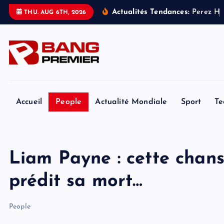
S
Actualités Tendances:
P
e
r
e
z
H
i
THU. AUG 6TH, 2026
k
i
p
t
o
c
o
Accueil
People
Actualité Mondiale
Sport
Te
n
t
e
Liam Payne : cette chans
n
t
prédit sa mort…
People