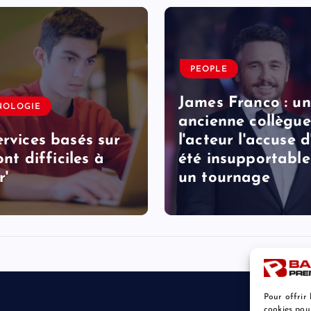
PEOPLE
James Franco : u
NOLOGIE
ancienne collègue
ervices basés sur
l'acteur l'accuse d
sont difficiles à
été insupportable
r'
un tournage
Pour offrir 
cookies pou