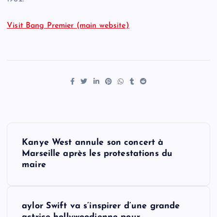
Visit Bang Premier (main website)
P
Kanye West annule son concert à
o
Marseille après les protestations du
maire
s
t
aylor Swift va s’inspirer d’une grande