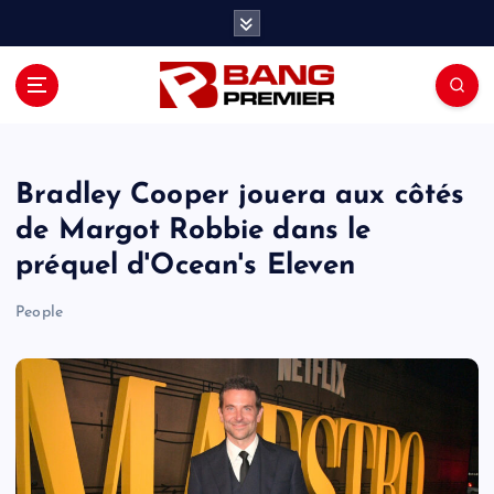
S
k
i
p
t
o
c
o
Bradley Cooper jouera aux côtés
n
de Margot Robbie dans le
t
préquel d'Ocean's Eleven
e
n
People
t