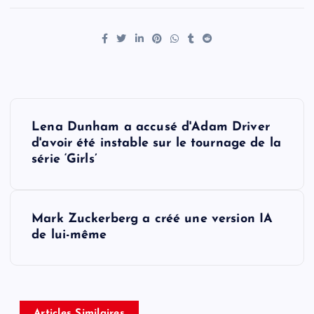
P
Lena Dunham a accusé d'Adam Driver
o
d'avoir été instable sur le tournage de la
série ‘Girls’
s
t
Mark Zuckerberg a créé une version IA
de lui-même
n
a
Articles Similaires