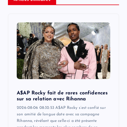
v
i
g
a
t
i
o
A$AP Rocky fait de rares confidences
n
sur sa relation avec Rihanna
2026-08-06 08:32:53 A$AP Rocky s’est confié sur
son amitié de longue date avec sa compagne
Rihanna, révélant que celle-ci a été présente