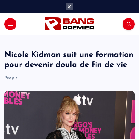
S
k
i
p
t
o
c
o
Nicole Kidman suit une formation
n
pour devenir doula de fin de vie
t
e
People
n
t