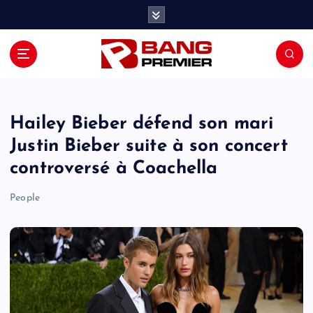
S
k
i
p
t
o
c
o
Hailey Bieber défend son mari
n
Justin Bieber suite à son concert
t
controversé à Coachella
e
n
People
t