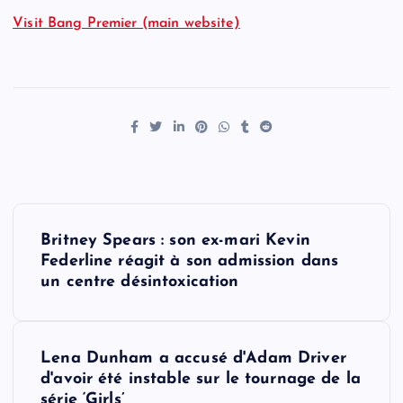
Visit Bang Premier (main website)
P
Britney Spears : son ex-mari Kevin
o
Federline réagit à son admission dans
un centre désintoxication
s
t
Lena Dunham a accusé d'Adam Driver
d'avoir été instable sur le tournage de la
n
série ‘Girls’