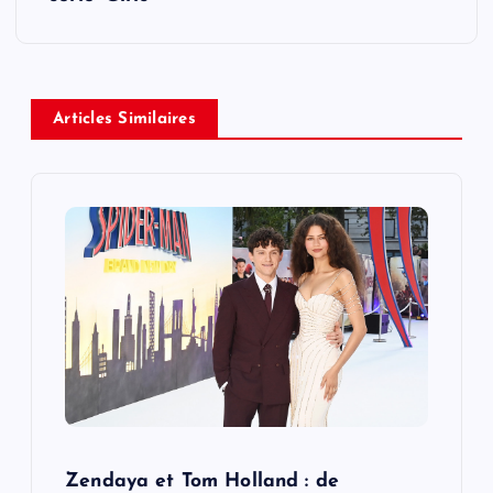
a
v
Articles Similaires
i
g
a
t
i
o
n
Zendaya et Tom Holland : de