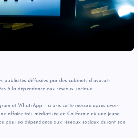
 publicités diffusées par des cabinets d’avocats
liées à la dépendance aux réseaux sociaux.
agram et WhatsApp – a pris cette mesure après avoir
ne affaire très médiatisée en Californie où une jeune
ube pour sa dépendance aux réseaux sociaux durant son