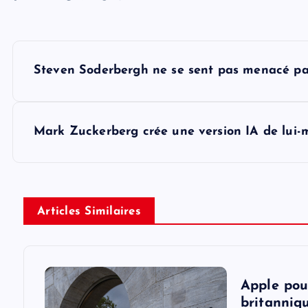
P
Steven Soderbergh ne se sent pas menacé par
o
s
Mark Zuckerberg crée une version IA de lui
t
n
Articles Similaires
a
v
Apple pou
britanniqu