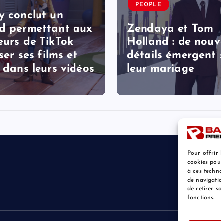
PEOPLE
y conclut un
d permettant aux
Zendaya et Tom
eurs de TikTok
Holland : de nou
iser ses films et
détails émergent 
s dans leurs vidéos
leur mariage
Pour offrir 
cookies pou
à ces techn
de navigatio
de retirer 
fonctions.