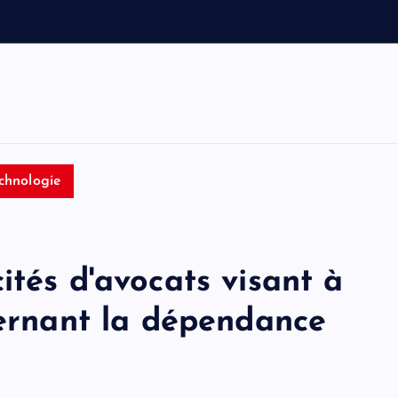
o
i
t
i
n
chnologie
ités d'avocats visant à
cernant la dépendance