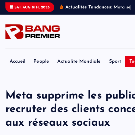
S
Actualités Tendances:
M
e
t
a
s
e
v
SAT. AUG 8TH, 2026
k
i
p
t
o
c
o
Accueil
People
Actualité Mondiale
Sport
Te
n
t
e
Meta supprime les public
n
t
recruter des clients con
aux réseaux sociaux