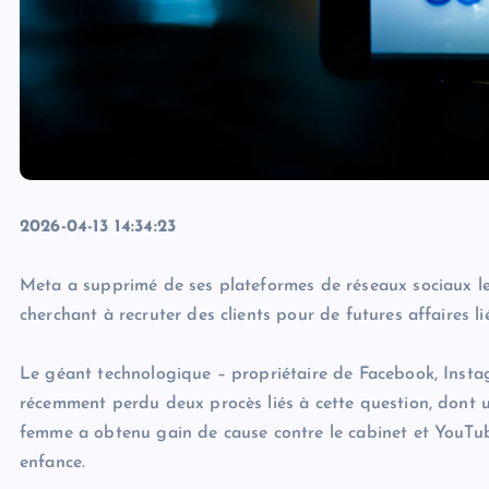
2026-04-13 14:34:23
Meta a supprimé de ses plateformes de réseaux sociaux les
cherchant à recruter des clients pour de futures affaires 
Le géant technologique – propriétaire de Facebook, Inst
récemment perdu deux procès liés à cette question, dont u
femme a obtenu gain de cause contre le cabinet et YouT
enfance.