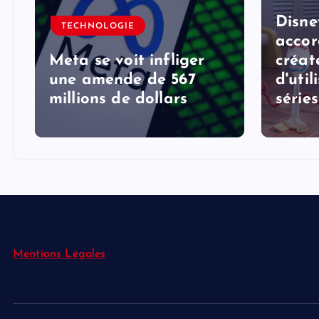
Disne
TECHNOLOGIE
accor
Meta se voit infliger
créat
une amende de 567
d'util
millions de dollars
série
Mentions Légales