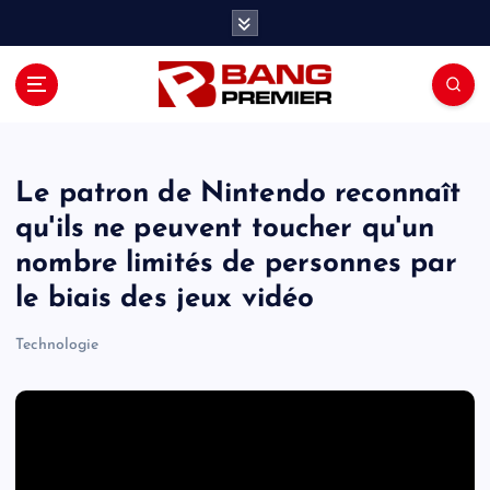
S
k
i
p
t
o
c
o
Le patron de Nintendo reconnaît
n
qu'ils ne peuvent toucher qu'un
t
nombre limités de personnes par
e
n
le biais des jeux vidéo
t
Technologie