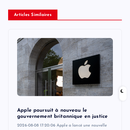
a
Articles Similaires
v
i
g
a
t
i
o
Apple poursuit à nouveau le
gouvernement britannique en justice
n
2026-08-08 17:20:06 Apple a lancé une nouvelle