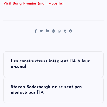
Visit Bang Premier (main website)
P
Les constructeurs intègrent l'IA à leur
o
arsenal
s
Steven Soderbergh ne se sent pas
t
menacé par l’IA
n