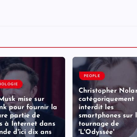
PEOPLE
NOLOGIE
Christopher Nola
Musk mise sur
catégoriquement
ink pour fournir la
interdit les
re partie de
smartphones sur 
ès à Internet dans
tournage de
nde d'ici dix ans
'L'Odyssée'