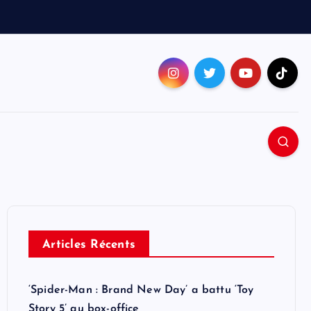
Articles Récents
‘Spider-Man : Brand New Day’ a battu ‘Toy
Story 5’ au box-office