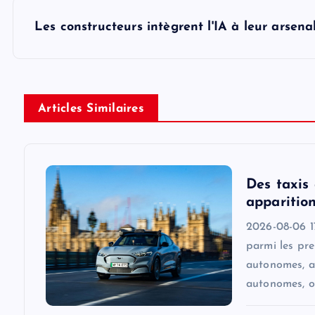
s
Les constructeurs intègrent l'IA à leur arsena
t
n
Articles Similaires
a
v
Des taxis
apparition
i
2026-08-06 17
parmi les pr
g
autonomes, a
autonomes, o
a