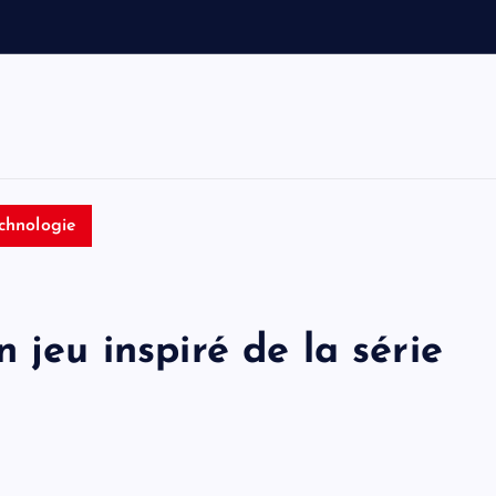
a
u
t
o
n
chnologie
 jeu inspiré de la série