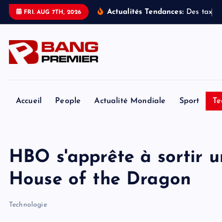
S
Actualités Tendances:
D
e
s
t
a
x
i
s
FRI. AUG 7TH, 2026
k
i
p
t
o
c
o
Accueil
People
Actualité Mondiale
Sport
Te
n
t
e
HBO s'apprête à sortir un
n
t
House of the Dragon
Technologie