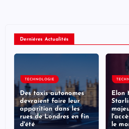
Derniéres Actualités
TECHNOLOGIE
TECH
Des taxis autonomes
Elon 
devraient faire leur
Starl
apparition dans les
majeu
rues de Londres en fin
l'acc
d'été
le mo