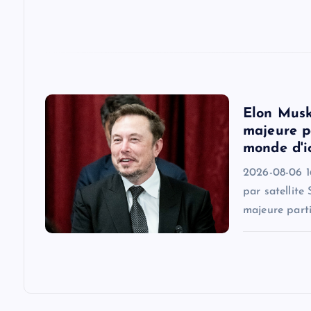
t
i
o
Elon Musk
majeure pa
n
monde d'i
2026-08-06 16
par satellite
majeure parti