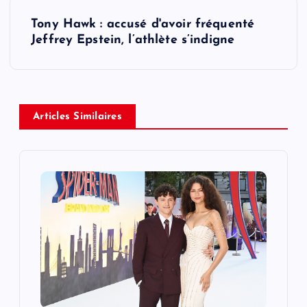
s
Tony Hawk : accusé d'avoir fréquenté
t
Jeffrey Epstein, l’athlète s’indigne
n
a
Articles Similaires
v
i
g
a
t
i