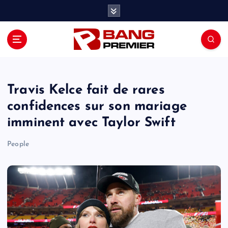
S
k
i
p
t
o
c
o
Travis Kelce fait de rares
n
confidences sur son mariage
t
imminent avec Taylor Swift
e
n
People
t