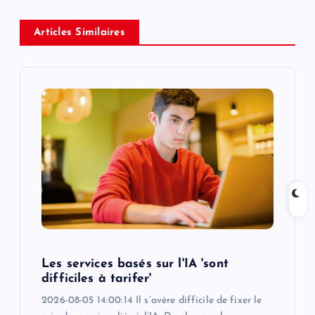
a
Articles Similaires
v
i
g
a
t
i
o
Les services basés sur l'IA 'sont
difficiles à tarifer'
n
2026-08-05 14:00:14 Il s’avère difficile de fixer le