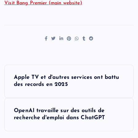
Visit Bang Premier (main website)
P
Apple TV et d'autres services ont battu
o
des records en 2025
s
OpenAI travaille sur des outils de
t
recherche d'emploi dans ChatGPT
n