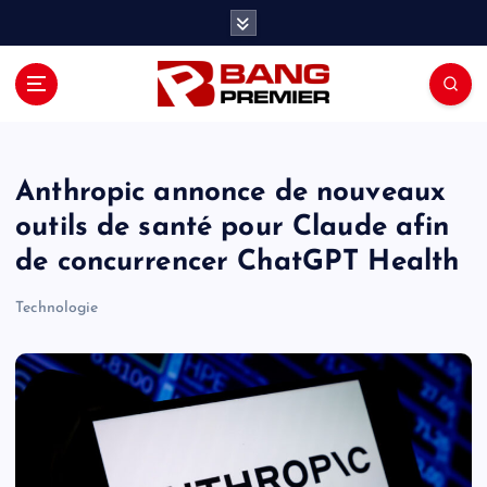
S
k
i
p
t
o
c
o
Anthropic annonce de nouveaux
n
outils de santé pour Claude afin
t
de concurrencer ChatGPT Health
e
n
Technologie
t