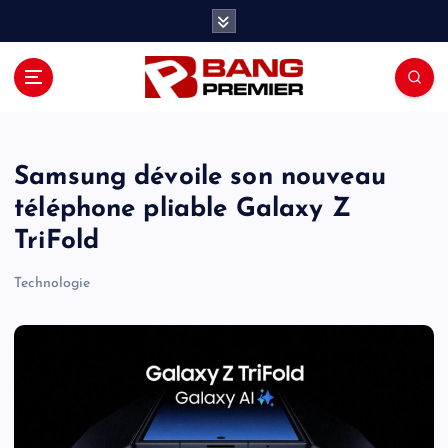
S
k
i
p
t
o
c
o
Samsung dévoile son nouveau
n
téléphone pliable Galaxy Z
t
TriFold
e
n
Technologie
t